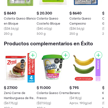
$ 8640
$ 20.300
$ 8640
$ 
Colanta Queso Blanco
Colanta Queso
Colanta Queso
Col
en Bloque
Costeño Bloque
Campesino
Gua
(
$34.56/g
)
(
$40.60/g
)
(
$34.56/g
)
(
$3
250 g
500 g
250 g
250
Productos complementarios en Éxito
$ 27.100
$ 11.000
$ 795
$ 2
Zenú Carne de
Colanta Queso Crema
Banano
Kik
Hamburguesa de Res
Fresco
(
$4.18/g
)
ali
Preasada
(
$67.75/g
)
(
$27.50/g
)
Aprox. 190g/ud
Roj
(
$79