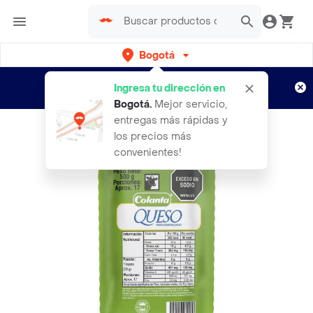
Bogotá
Regístrate
¿Nuevo en Rappi?
y disfruta de
Ingresa tu dirección en
envíos gratis por semanas
Aplican TyC
Bogotá
.
Mejor servicio,
entregas más rápidas y
los precios más
convenientes!