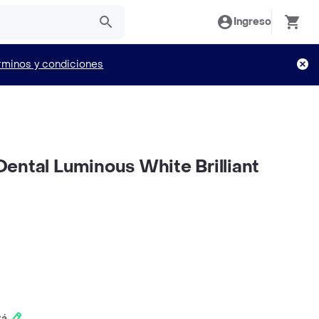
Ingreso
rminos y condiciones
ental Luminous White Brilliant
tá