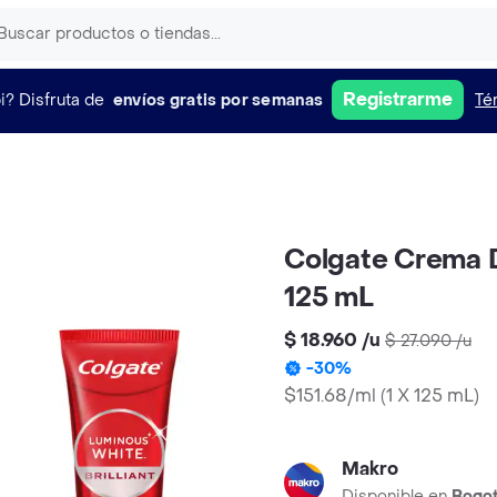
Registrarme
i?
Disfruta de
envíos gratis por semanas
Té
Colgate Crema D
125 mL
$ 18.960
/
u
$ 27.090
/
u
-
30
%
$151.68/ml
(
1 X 125 mL
)
Makro
Disponible en
Bogo