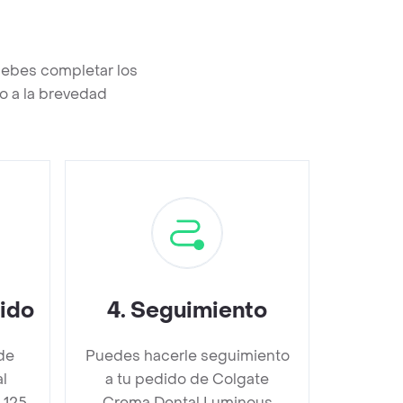
debes completar los
o a la brevedad
dido
4
.
Seguimiento
de
Puedes hacerle seguimiento
l
a tu pedido de Colgate
 125
Crema Dental Luminous