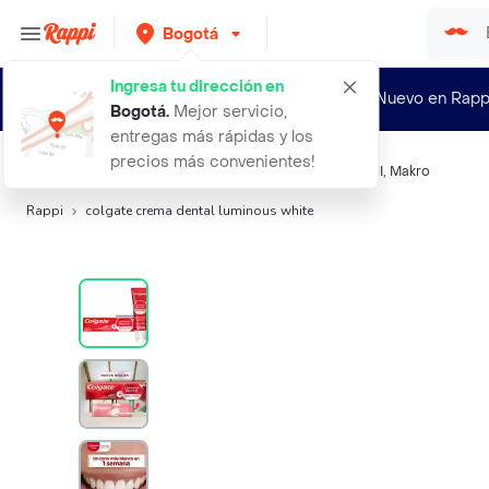
Bogotá
Ingresa tu dirección en
¿Nuevo en Rapp
Bogotá
.
Mejor servicio,
entregas más rápidas y los
precios más convenientes!
Búsquedas relacionadas:
Crema dental
,
Colgate
,
Act II
,
Makro
Rappi
colgate crema dental luminous white