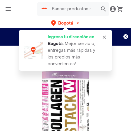
Bogotá
Regístrate
¿Nuevo en Rappi?
y disfruta de
Ingresa tu dirección en
envíos gratis por semanas
Aplican TyC
Bogotá
.
Mejor servicio,
entregas más rápidas y
los precios más
convenientes!