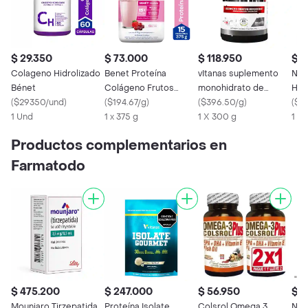
$ 29.350
$ 73.000
$ 118.950
$ 1
Colageno Hidrolizado
Benet Proteína
vItanas suplemento
Nut
Bénet
Colágeno Frutos
monohidrato de
Hid
(
$29350/und
)
Rojos 375 g
(
$194.67/g
)
creatina
(
$396.50/g
)
(
$47
1 Und
1 x 375 g
1 X 300 g
1 X
Productos complementarios en
Farmatodo
$ 475.200
$ 247.000
$ 56.950
$ 2
Mounjaro Tirzepatida
Proteína Isolate
Colsrol Omega 3
Natu