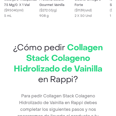
7.5 Mg/0. X 1 Vial
Gourmet Vainilla
Forte
Sup
(
$95040/ml
)
(
$272.03/g
)
(
$1139/und
)
Clo
(
$5
5 mL
908 g
2 X 50 Und
1 X
¿Cómo pedir
Collagen
Stack Colageno
Hidrolizado de Vainilla
en Rappi?
Para pedir Collagen Stack Colageno
Hidrolizado de Vainilla en Rappi debes
completar los siguientes pasos y nos