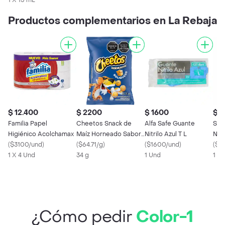
1 X 15 mL
Productos complementarios en La Rebaja
$ 12.400
$ 2200
$ 1600
$ 
Familia Papel
Cheetos Snack de
Alfa Safe Guante
Sav
Higiénico Acolchamax
Maíz Horneado Sabor
Nitrilo Azul T L
Nut
(
$3100/und
)
a Queso Boliqueso 34
(
$64.71/g
)
(
$1600/und
)
Con
(
$5
1 X 4 Und
g
34 g
1 Und
mL
1 X
¿Cómo pedir
Color-1