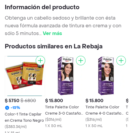
Información del producto
Obtenga un cabello sedoso y brillante con ésta
nueva fórmula avanzada de tintura en crema y con
sólo 5 minutos
...
Ver más
Productos similares en La Rebaja
$ 5750
$ 6800
$ 15.800
$ 15.800
$ 1
Tinte Palette Color
Tinte Palette Color
Tint
-
15
%
Creme 3-0 Castaño
Creme 4-0 Castaño
Cre
Color-1 Tinte Capilar
Oscuro
(
$316/ml
)
Medio
(
$316/ml
)
Osc
(
$1
en Crema Tono Negro
1 X 50 mL
1 X 50 mL
1 X 
(
$383.34/ml
)