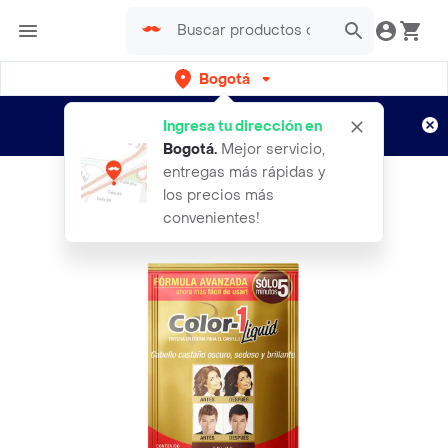
Bogotá
Regístrate
¿Nuevo en Rappi?
y disfruta de
Ingresa tu dirección en
envíos gratis por semanas
Aplican TyC
Bogotá
.
Mejor servicio,
entregas más rápidas y
los precios más
convenientes!