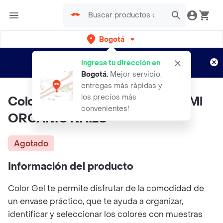
Bogotá
Regístrate
¿Nuevo en Rappi?
y disfruta de
Ingresa tu dirección en
envíos gratis por semanas
Aplican TyC
Bogotá
.
Mejor servicio,
entregas más rápidas y
los precios más
Color Gel Org 059 Iron Blue 15 Ml
convenientes!
ORGANIC NAILS
Agotado
Información del producto
Color Gel te permite disfrutar de la comodidad de
un envase práctico, que te ayuda a organizar,
identificar y seleccionar los colores con muestras