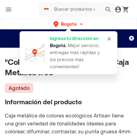
Bogotá
Regístrate
¿Nuevo en Rappi?
y disfruta de
Ingresa tu dirección en
envíos gratis por semanas
Aplican TyC
Bogotá
.
Mejor servicio,
entregas más rápidas y
los precios más
"Colores Ecológicos Artisan – Caja
convenientes!
Metálica x 36 "
Agotado
Información del producto
Caja metálica de colores ecológicos Artisan tiene
una gran variedad de tonalidades ideales para
colorear, difuminar, contrastar, su punta gruesa 4mm