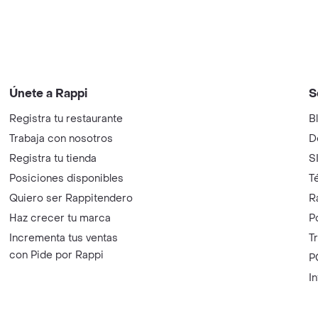
Únete a Rappi
S
Registra tu restaurante
B
Trabaja con nosotros
D
Registra tu tienda
S
Posiciones disponibles
T
Quiero ser Rappitendero
R
Haz crecer tu marca
P
Incrementa tus ventas
T
con Pide por Rappi
P
I