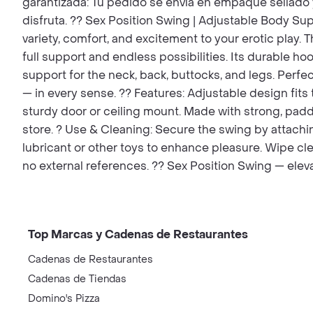
garantizada: Tu pedido se envía en empaque sellado y
disfruta. ?? Sex Position Swing | Adjustable Body Sup
variety, comfort, and excitement to your erotic play. 
full support and endless possibilities. Its durable h
support for the neck, back, buttocks, and legs. Perfec
— in every sense. ?? Features: Adjustable design fits 
sturdy door or ceiling mount. Made with strong, padde
store. ? Use & Cleaning: Secure the swing by attachin
lubricant or other toys to enhance pleasure. Wipe cl
no external references. ?? Sex Position Swing — eleva
Top Marcas y Cadenas de Restaurantes
Cadenas de Restaurantes
Cadenas de Tiendas
Domino's Pizza