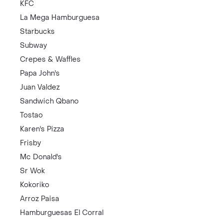
KFC
La Mega Hamburguesa
Starbucks
Subway
Crepes & Waffles
Papa John's
Juan Valdez
Sandwich Qbano
Tostao
Karen's Pizza
Frisby
Mc Donald's
Sr Wok
Kokoriko
Arroz Paisa
Hamburguesas El Corral