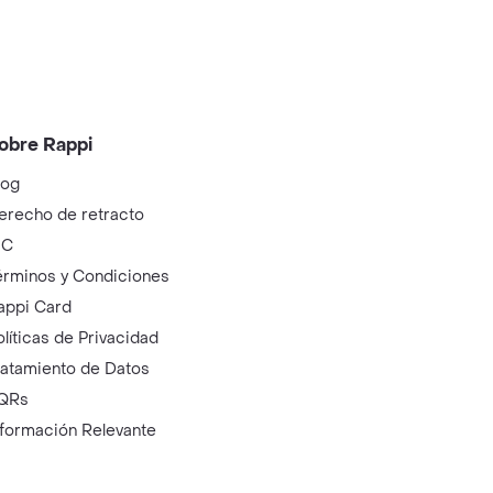
obre Rappi
log
erecho de retracto
IC
érminos y Condiciones
appi Card
olíticas de Privacidad
ratamiento de Datos
QRs
nformación Relevante