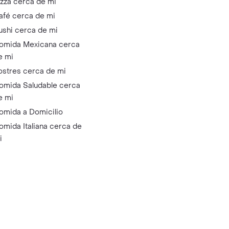
izza cerca de mi
afé cerca de mi
ushi cerca de mi
omida Mexicana cerca
e mi
ostres cerca de mi
omida Saludable cerca
e mi
omida a Domicilio
omida Italiana cerca de
i