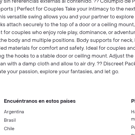
 sin referencias externas al contenido. ?? Columpio de P
ports | Perfect for Couples Take your intimacy to the nex
This versatile swing allows you and your partner to explore
ooks attach securely to the top of a door or a ceiling mou
t for couples who enjoy role play, dominance, or adventuro
the body and multiple positions. Body supports for neck, ba
d materials for comfort and safety. Ideal for couples and 
g the hooks to a stable door or ceiling mount. Adjust the
ean with a damp cloth and allow to air dry. ?? Discreet P
te your passion, explore your fantasies, and let go.
Encuéntranos en estos países
P
Argentina
H
m
Brasil
P
Chile