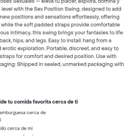
oses Sexuales — eleva tu placer, explora, domina y
t level with the Sex Position Swing, designed to add
 new positions and sensations effortlessly, offering
nt, while the soft padded straps provide comfortable
us intimacy, this swing brings your fantasies to life
ck, hips, and legs. Easy to install: hang from a
erotic exploration. Portable, discreet, and easy to
 straps for comfort and desired position. Use with
ackaging: Shipped in sealed, unmarked packaging with
ide tu comida favorita cerca de ti
amburguesa cerca de
i
ollo cerca de mi