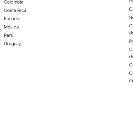
P
Colombia
C
Costa Rica
S
Ecuador
C
México
d
Perú
P
Uruguay
C
d
C
C
m