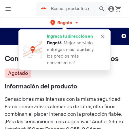
Bogotá
Regístrate
¿Nuevo en Rappi?
y disfruta de
Ingresa tu dirección en
envíos gratis por semanas
Aplican TyC
Bogotá
.
Mejor servicio,
entregas más rápidas y
los precios más
Condones Vitalis Super Delgados
convenientes!
Agotado
Información del producto
Sensaciones más intensas con la misma seguridad:
Estos preservativos alemanes de látex, ultra finos
combinan el placer intenso con la protección fiable.
¡Para las sensaciones más sugestivas! Ancho: 53mm