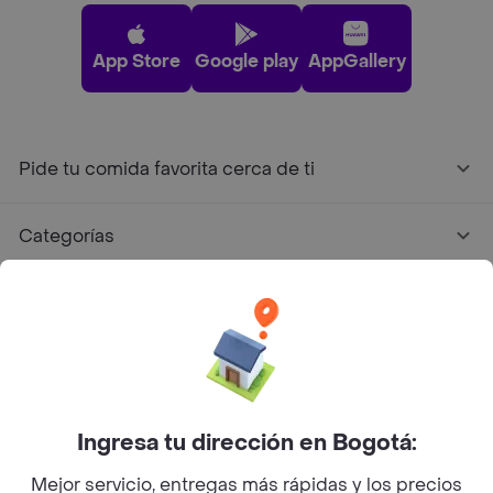
App Store
Google play
AppGallery
Pide tu comida favorita cerca de ti
Categorías
Únete a Rappi
Sobre Rappi
Facebook
Twitter
Instagram
Ingresa tu dirección en Bogotá:
Mejor servicio, entregas más rápidas y los precios
©
2026
Rappi Inc. All rights reserved.