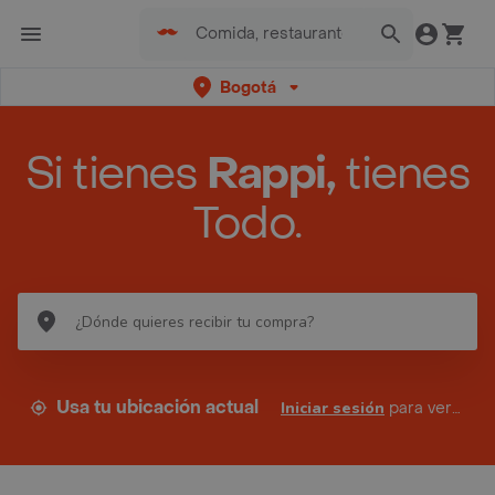
Bogotá
Si tienes
Rappi,
tienes
Todo.
Usa tu ubicación actual
Iniciar sesión
para ver tus direcciones