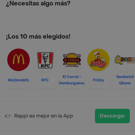
¿Necesitas algo más?
¡Los 10 más elegidos!
El Corral -
Sandwich
McDonald's
KFC
Frisby
Hamburguesa
Qbano
👉
Rappi es mejor en la App
Descargar