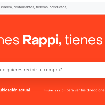
enes
Rappi,
tienes
ubicación actual
Iniciar sesión
para ver tus direccion