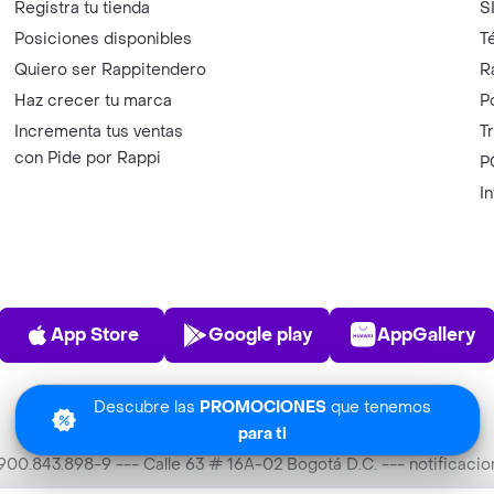
Registra tu tienda
S
Posiciones disponibles
T
Quiero ser Rappitendero
R
Haz crecer tu marca
P
Incrementa tus ventas
T
con Pide por Rappi
P
I
App Store
Play Store
AppGalle
App Store
Google play
AppGallery
Descubre las
PROMOCIONES
que tenemos
para ti
T 900.843.898-9 --- Calle 63 # 16A-02 Bogotá D.C. --- notificac