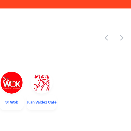
Sr Wok
Juan Valdez Café