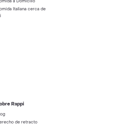
omida a Domicilio
omida Italiana cerca de
i
obre Rappi
log
erecho de retracto