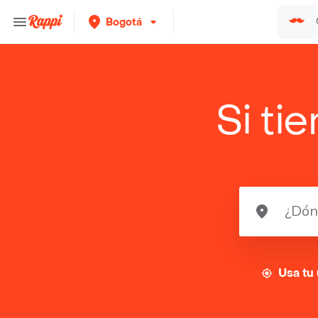
Bogotá
Si ti
Usa tu 