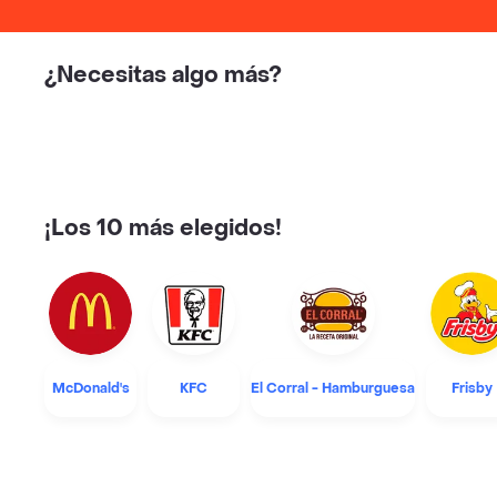
¿Necesitas algo más?
¡Los 10 más elegidos!
McDonald's
KFC
El Corral - Hamburguesa
Frisby