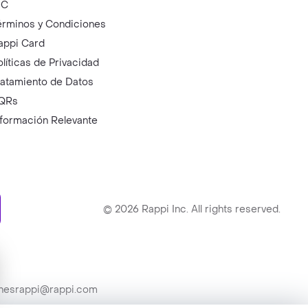
IC
érminos y Condiciones
appi Card
olíticas de Privacidad
ratamiento de Datos
QRs
nformación Relevante
ry
©
2026
Rappi Inc. All rights reserved.
ionesrappi@rappi.com