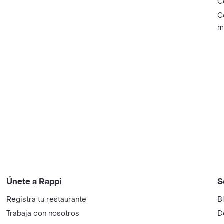
C
C
m
Únete a Rappi
S
Registra tu restaurante
B
Trabaja con nosotros
D