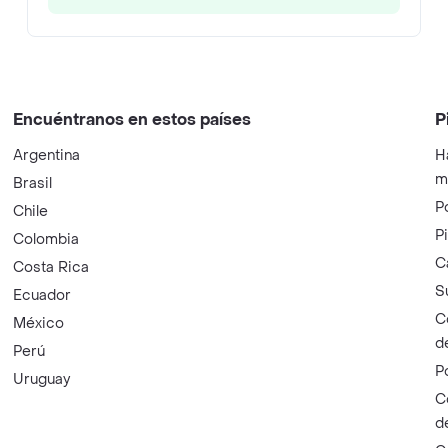
Encuéntranos en estos países
P
Argentina
H
m
Brasil
P
Chile
P
Colombia
C
Costa Rica
S
Ecuador
C
México
d
Perú
P
Uruguay
C
d