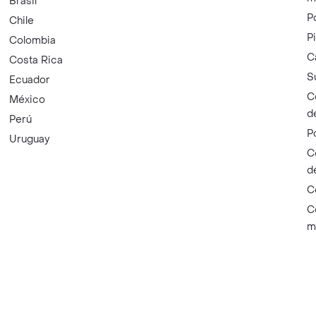
Brasil
P
Chile
P
Colombia
C
Costa Rica
S
Ecuador
C
México
d
Perú
P
Uruguay
C
d
C
C
m