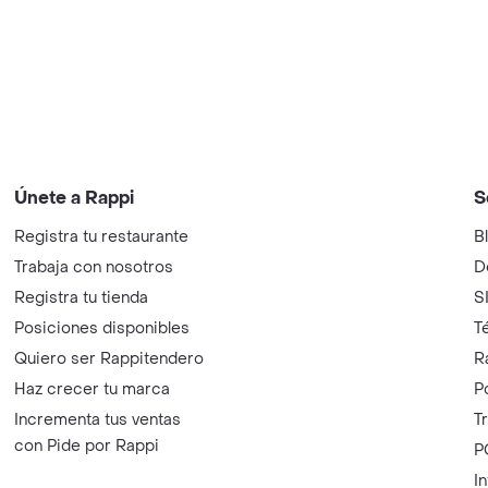
Únete a Rappi
S
Registra tu restaurante
B
Trabaja con nosotros
D
Registra tu tienda
S
Posiciones disponibles
T
Quiero ser Rappitendero
R
Haz crecer tu marca
P
Incrementa tus ventas
T
con Pide por Rappi
P
I