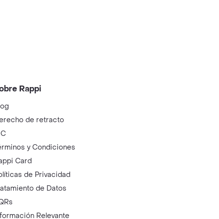
obre Rappi
log
erecho de retracto
IC
érminos y Condiciones
appi Card
olíticas de Privacidad
ratamiento de Datos
QRs
nformación Relevante