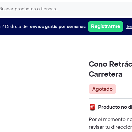
Registrarme
i?
Disfruta de
envíos gratis por semanas
Té
Cono Retráct
Carretera
Agotado
Producto no d
Por el momento no
revisar tu direcció