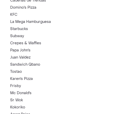
Cadenas de Tiendas
Domino's Pizza
KFC
La Mega Hamburguesa
Starbucks
Subway
Crepes & Waffles
Papa John's
Juan Valdez
Sandwich Qbano
Tostao
Karen's Pizza
Frisby
Mc Donald's
Sr Wok
Kokoriko