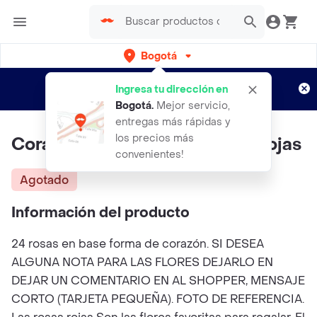
Bogotá
Regístrate
¿Nuevo en Rappi?
y disfruta de
Ingresa tu dirección en
envíos gratis por semanas
Aplican TyC
Bogotá
.
Mejor servicio,
entregas más rápidas y
los precios más
Corazón Blanco De 24 Rosas Rojas
convenientes!
Agotado
Información del producto
24 rosas en base forma de corazón. SI DESEA
ALGUNA NOTA PARA LAS FLORES DEJARLO EN
DEJAR UN COMENTARIO EN AL SHOPPER, MENSAJE
CORTO (TARJETA PEQUEÑA). FOTO DE REFERENCIA.