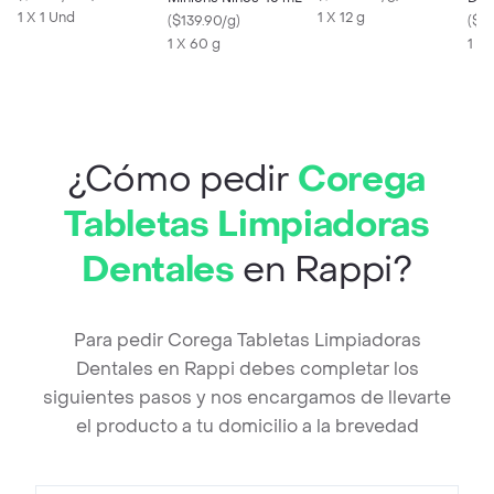
1 X 1 Und
1 X 12 g
(
$139.90/g
)
Sua
(
$2
1 X 60 g
1 X 
¿Cómo pedir
Corega
Tabletas Limpiadoras
Dentales
en Rappi?
Para pedir Corega Tabletas Limpiadoras
Dentales en Rappi debes completar los
siguientes pasos y nos encargamos de llevarte
el producto a tu domicilio a la brevedad