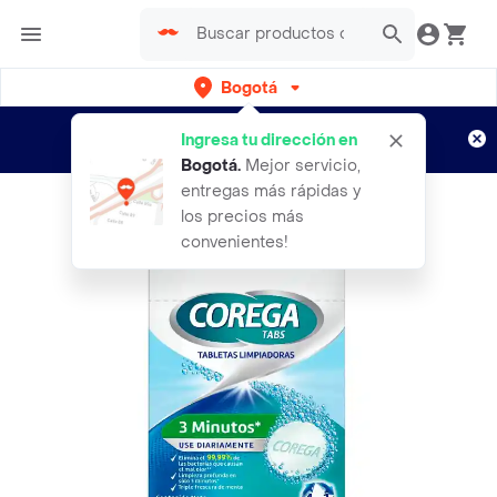
Bogotá
Regístrate
¿Nuevo en Rappi?
y disfruta de
Ingresa tu dirección en
envíos gratis por semanas
Aplican TyC
Bogotá
.
Mejor servicio,
entregas más rápidas y
los precios más
convenientes!