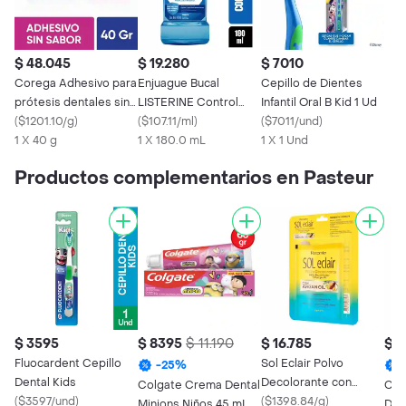
$ 48.045
$ 19.280
$ 7010
Corega Adhesivo para
Enjuague Bucal
Cepillo de Dientes
prótesis dentales sin
LISTERINE Control
Infantil Oral B Kid 1 Ud
sabor​
(
$1201.10/g
)
Calculo 180 ML
(
$107.11/ml
)
(
$7011/und
)
1 X 40 g
1 X 180.0 mL
1 X 1 Und
Productos complementarios en Pasteur
$ 3595
$ 8395
$ 11.190
$ 16.785
$ 
Fluocardent Cepillo
Sol Eclair Polvo
-
25
%
Dental Kids
Decolorante con
Colgate Crema Dental
Col
(
$3597/und
)
Aceite de Argán Kit
(
$1398.84/g
)
Minions Niños 45 mL
Dent