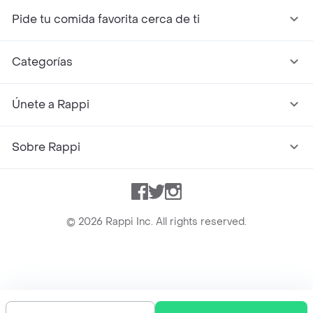
Pide tu comida favorita cerca de ti
Categorías
Únete a Rappi
Sobre Rappi
Facebook
Twitter
Instagram
©
2026
Rappi Inc. All rights reserved.
Rappi S.A.S. --- NIT 900.843.898-9 --- Calle 63 # 16A-02
Bogotá D.C. --- notificacionesrappi@rappi.com