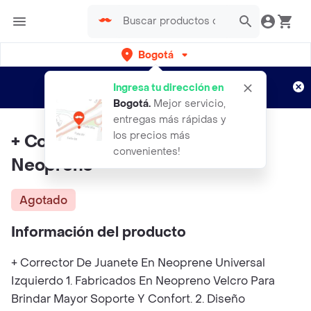
Bogotá
Regístrate
¿Nuevo en Rappi?
y disfruta de
Ingresa tu dirección en
envíos gratis por semanas
Aplican TyC
Bogotá
.
Mejor servicio,
entregas más rápidas y
los precios más
+ Corrector De Juanete En
convenientes!
Neoprene
Agotado
Información del producto
+ Corrector De Juanete En Neoprene Universal
Izquierdo 1. Fabricados En Neopreno Velcro Para
Brindar Mayor Soporte Y Confort. 2. Diseño