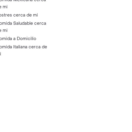
e mi
ostres cerca de mi
omida Saludable cerca
e mi
omida a Domicilio
omida Italiana cerca de
i