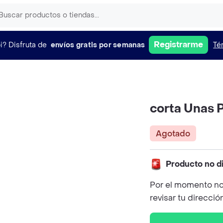
Registrarme
i?
Disfruta de
envíos gratis por semanas
Té
corta Unas 
Agotado
Producto no d
Por el momento no
revisar tu direcció