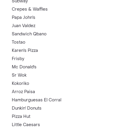
Subway
Crepes & Waffles
Papa John's
Juan Valdez
Sandwich Qbano
Tostao
Karen's Pizza
Frisby
Mc Donald's
Sr Wok
Kokoriko
Arroz Paisa
Hamburguesas El Corral
Dunkin' Donuts
Pizza Hut
Little Caesars