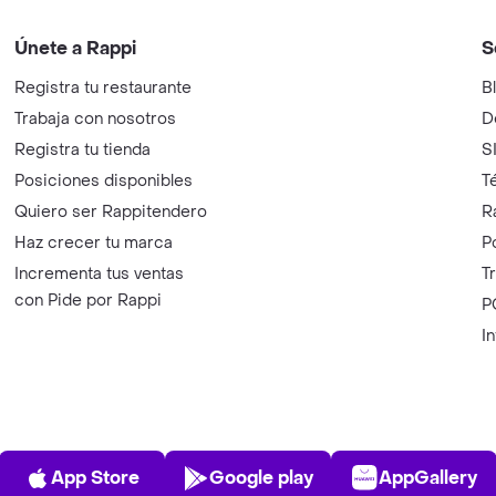
Únete a Rappi
S
Registra tu restaurante
B
Trabaja con nosotros
D
Registra tu tienda
S
Posiciones disponibles
T
Quiero ser Rappitendero
R
Haz crecer tu marca
P
Incrementa tus ventas
T
con Pide por Rappi
P
I
App Store
Play Store
AppGalle
App Store
Google play
AppGallery