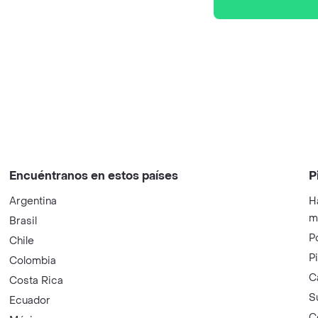
Encuéntranos en estos países
P
Argentina
H
m
Brasil
P
Chile
P
Colombia
C
Costa Rica
S
Ecuador
C