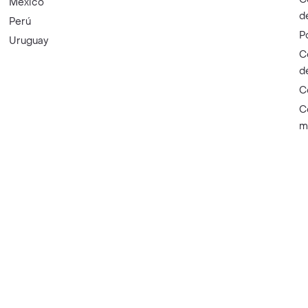
México
d
Perú
P
Uruguay
C
d
C
C
m