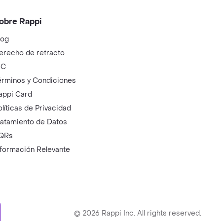
obre Rappi
log
erecho de retracto
IC
érminos y Condiciones
appi Card
olíticas de Privacidad
ratamiento de Datos
QRs
nformación Relevante
ry
©
2026
Rappi Inc. All rights reserved.