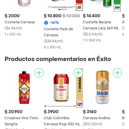
$ 2000
$ 10.800
$ 12.000
$ 14.400
$ 1
Costeña Cerveza
Costeña Bacana
Águ
-
10
%
(
$6.46/ml
)
Cerveza Lata 269 Ml
(
$55
Costeña Pack de
1 x 310 mL
X6
(
$53.54/ml
)
6 x
Cerveza
1 X 269 mL
(
$34.84/ml
)
6 x 310 mL
Productos complementarios en Éxito
$ 20.950
$ 3900
$ 3160
$ 
Cruzares Vino Tinto
Club Colombia
Cerveza Andina
Bud
Sangría
Cerveza Roja 330 mL
(
$10.20/ml
)
(
$10