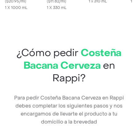
(
$20.95/ml
)
(
$11.82/ml
)
1 x 310 mL
1 X
1 X 1000 mL
1 X 330 mL
¿Cómo pedir
Costeña
Bacana Cerveza
en
Rappi?
Para pedir Costeña Bacana Cerveza en Rappi
debes completar los siguientes pasos y nos
encargamos de llevarte el producto a tu
domicilio a la brevedad