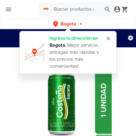
Bogotá
Regístrate
¿Nuevo en Rappi?
y disfruta de
Ingresa tu dirección en
envíos gratis por semanas
Aplican TyC
Bogotá
.
Mejor servicio,
entregas más rápidas y
los precios más
convenientes!