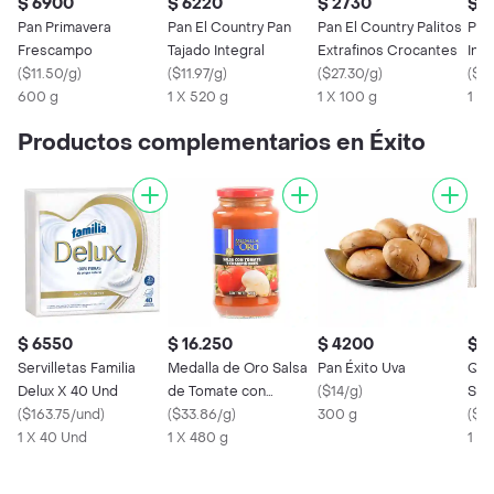
$ 6900
$ 6220
$ 2730
$ 
Pan Primavera
Pan El Country Pan
Pan El Country Palitos
Pan
Frescampo
Tajado Integral
Extrafinos Crocantes
Int
(
$11.50/g
)
(
$11.97/g
)
(
$27.30/g
)
(
$24
600 g
1 X 520 g
1 X 100 g
1 X 
Productos complementarios en Éxito
$ 6550
$ 16.250
$ 4200
$ 2
Servilletas Familia
Medalla de Oro Salsa
Pan Éxito Uva
Qua
Delux X 40 Und
de Tomate con
(
$14/g
)
Sur
(
$163.75/und
)
Champiñones
(
$33.86/g
)
300 g
(
$67
1 X 40 Und
1 X 480 g
1 X 