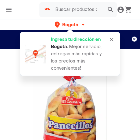
Bogotá
Regístrate
¿Nuevo en Rappi?
y disfruta de
Ingresa tu dirección en
envíos gratis por semanas
Aplican TyC
Bogotá
.
Mejor servicio,
entregas más rápidas y
los precios más
convenientes!