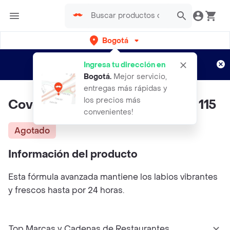
Bogotá
Regístrate
¿Nuevo en Rappi?
y disfruta de
Ingresa tu dirección en
envíos gratis por semanas
Aplican TyC
Bogotá
.
Mejor servicio,
entregas más rápidas y
los precios más
Cover Girl Brillo Outlast All Day 115
convenientes!
Agotado
Información del producto
Esta fórmula avanzada mantiene los labios vibrantes
y frescos hasta por 24 horas.
Top Marcas y Cadenas de Restaurantes