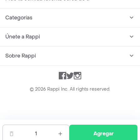
Categorías
Únete a Rappi
Sobre Rappi
Facebook
Twitter
Instagram
©
2026
Rappi Inc. All rights reserved.
Rappi S.A.S. --- NIT 900.843.898-9 --- Calle 63 # 16A-02
Bogotá D.C. --- notificacionesrappi@rappi.com
1
Agregar