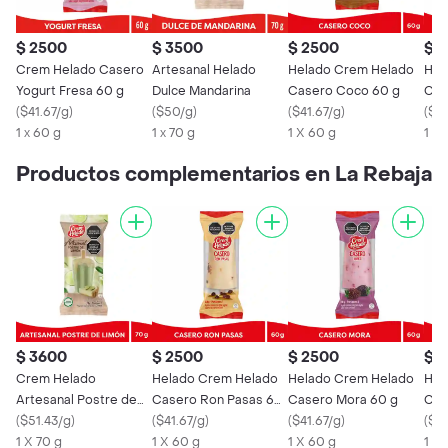
$ 2500
$ 3500
$ 2500
$ 
Crem Helado Casero
Artesanal Helado
Helado Crem Helado
Hel
Yogurt Fresa 60 g
Dulce Mandarina
Casero Coco 60 g
Cas
(
$41.67/g
)
(
$50/g
)
(
$41.67/g
)
g
(
$41
1 x 60 g
1 x 70 g
1 X 60 g
1 X 
Productos complementarios en La Rebaja
$ 3600
$ 2500
$ 2500
$ 
Crem Helado
Helado Crem Helado
Helado Crem Helado
Hel
Artesanal Postre de
Casero Ron Pasas 60
Casero Mora 60 g
Cas
Limón
(
$51.43/g
)
g
(
$41.67/g
)
(
$41.67/g
)
g
(
$41
1 X 70 g
1 X 60 g
1 X 60 g
1 X 