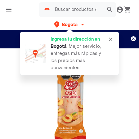
Bogotá
Regístrate
¿Nuevo en Rappi?
y disfruta de
Ingresa tu dirección en
envíos gratis por semanas
Aplican TyC
Bogotá
.
Mejor servicio,
entregas más rápidas y
los precios más
convenientes!