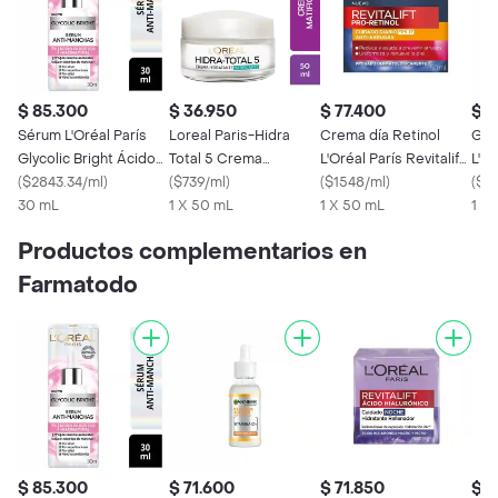
$ 85.300
$ 36.950
$ 77.400
$ 7
Sérum L'Oréal París
Loreal Paris-Hidra
Crema día Retinol
Gel
Glycolic Bright Ácido
Total 5 Crema
L'Oréal París Revitalift
L'Or
Glicólico Niacinamida
(
$2843.34/ml
)
Hidratante Matificante
(
$739/ml
)
50 ml
(
$1548/ml
)
Hia
(
$14
30 mL
1 X 50 mL
1 X 50 mL
1 X
Productos complementarios en
Farmatodo
$ 85.300
$ 71.600
$ 71.850
$ 8