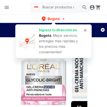
Bogotá
Regístrate
¿Nuevo en Rappi?
y disfruta de
Ingresa tu dirección en
envíos gratis por semanas
Aplican TyC
Bogotá
.
Mejor servicio,
entregas más rápidas y
los precios más
convenientes!