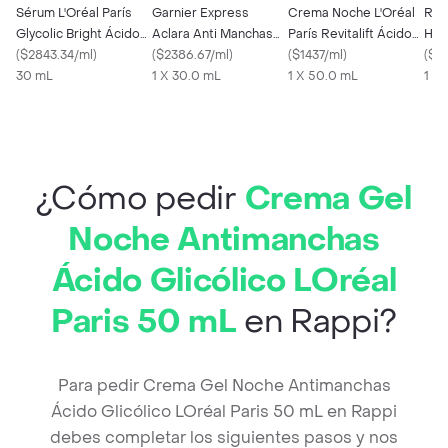
Sérum L'Oréal París
Garnier Express
Crema Noche L'Oréal
Rev
Glycolic Bright Ácido
Aclara Anti Manchas
París Revitalift Ácido
Hia
Glicólico Niacinamida
(
$2843.34/ml
)
Sérum Vitamina C Día
(
$2386.67/ml
)
Hialurónico
(
$1437/ml
)
(
$2
30 mL
1 X 30.0 mL
1 X 50.0 mL
1 X
¿Cómo pedir
Crema Gel
Noche Antimanchas
Ácido Glicólico LOréal
Paris 50 mL
en Rappi?
Para pedir Crema Gel Noche Antimanchas
Ácido Glicólico LOréal Paris 50 mL en Rappi
debes completar los siguientes pasos y nos