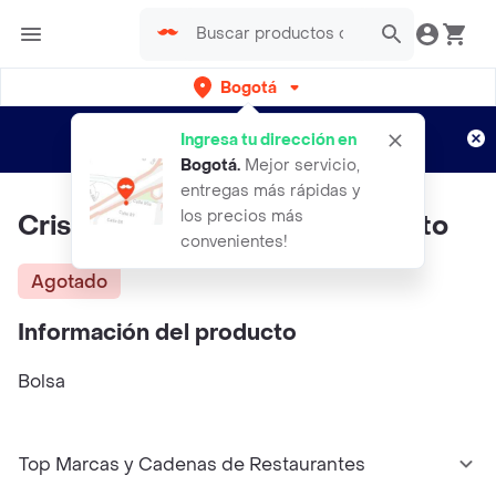
Bogotá
Regístrate
¿Nuevo en Rappi?
y disfruta de
Ingresa tu dirección en
envíos gratis por semanas
Aplican TyC
Bogotá
.
Mejor servicio,
entregas más rápidas y
los precios más
Crispetas Dulces Y Saladas Exito
convenientes!
Agotado
Información del producto
Bolsa
Top Marcas y Cadenas de Restaurantes