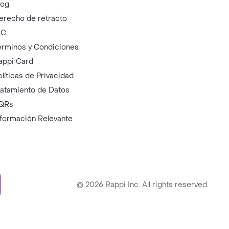
log
erecho de retracto
IC
érminos y Condiciones
appi Card
olíticas de Privacidad
ratamiento de Datos
QRs
nformación Relevante
ry
©
2026
Rappi Inc. All rights reserved.