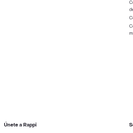
C
d
C
C
m
Únete a Rappi
S