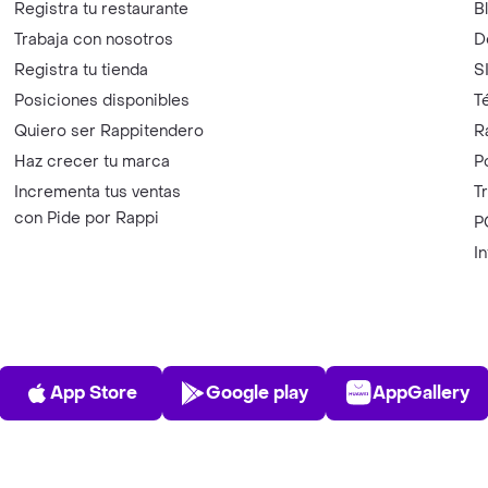
Registra tu restaurante
B
Trabaja con nosotros
D
Registra tu tienda
S
Posiciones disponibles
T
Quiero ser Rappitendero
R
Haz crecer tu marca
P
Incrementa tus ventas
T
con Pide por Rappi
P
I
App Store
Play Store
AppGalle
App Store
Google play
AppGallery