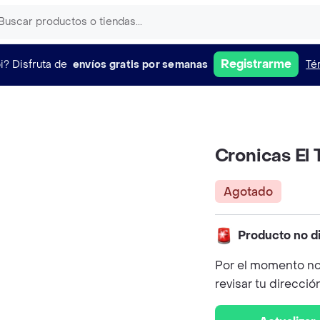
Registrarme
i?
Disfruta de
envíos gratis por semanas
Té
Cronicas El
Agotado
Producto no d
Por el momento no
revisar tu direcció