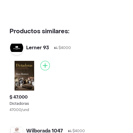
Productos similares:
Lerner 93
$4000
$ 47.000
Dictadoras
47000/und
Wilborada 1047
$4000