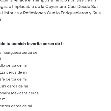
dola la fe Que el Tiempo ha Tenido Por Más de un
Fugaz e Implacable de la Coyuntura. Casi Desde Sus
Historias y Reflexiones Que lo Enriquecieron y Que
n.
ide tu comida favorita cerca de ti
amburguesa cerca de
i
ollo cerca de mi
izza cerca de mi
afé cerca de mi
ushi cerca de mi
omida Mexicana cerca
e mi
ostres cerca de mi