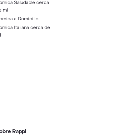
omida Saludable cerca
e mi
omida a Domicilio
omida Italiana cerca de
i
obre Rappi