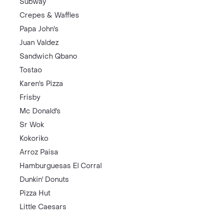
Subway
Crepes & Waffles
Papa John's
Juan Valdez
Sandwich Qbano
Tostao
Karen's Pizza
Frisby
Mc Donald's
Sr Wok
Kokoriko
Arroz Paisa
Hamburguesas El Corral
Dunkin' Donuts
Pizza Hut
Little Caesars