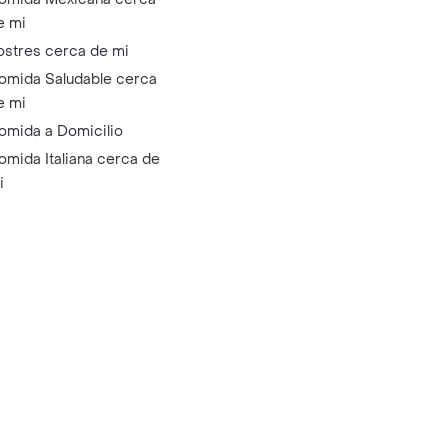
e mi
ostres cerca de mi
omida Saludable cerca
e mi
omida a Domicilio
omida Italiana cerca de
i