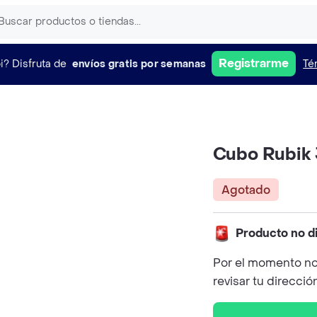
Registrarme
i?
Disfruta de
envíos gratis por semanas
Té
Cubo Rubik 
Agotado
Producto no d
Por el momento no
revisar tu direcció