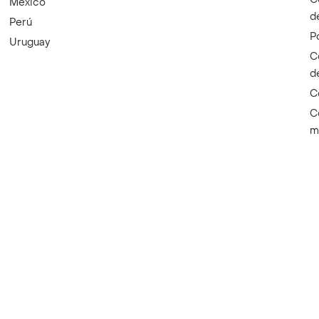
México
d
Perú
P
Uruguay
C
d
C
C
m