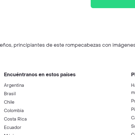
ueños, principiantes de este rompecabezas con imágenes
Encuéntranos en estos países
P
Argentina
H
m
Brasil
P
Chile
P
Colombia
C
Costa Rica
S
Ecuador
C