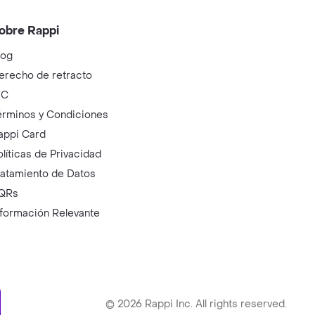
obre Rappi
log
erecho de retracto
IC
érminos y Condiciones
appi Card
olíticas de Privacidad
ratamiento de Datos
QRs
nformación Relevante
ry
©
2026
Rappi Inc. All rights reserved.