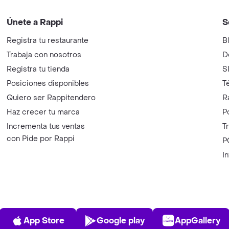
Únete a Rappi
S
Registra tu restaurante
B
Trabaja con nosotros
D
Registra tu tienda
S
Posiciones disponibles
T
Quiero ser Rappitendero
R
Haz crecer tu marca
P
Incrementa tus ventas
T
con Pide por Rappi
P
I
App Store
Play Store
AppGalle
App Store
Google play
AppGallery