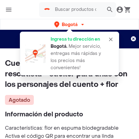
Bogotá
Regístrate
¿Nuevo en Rappi?
y disfruta de
Ingresa tu dirección en
envíos gratis por semanas
Aplican TyC
Bogotá
.
Mejor servicio,
entregas más rápidas y
los precios más
Cuento: Manchas es un perro
convenientes!
rescatista + sticker para uñas con
los personajes del cuento + flor
Agotado
Información del producto
Características: flor en espuma biodegradable
Activa el código QR para encontrar una linda