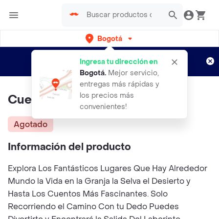
Bogotá
Regístrate
¿Nuevo en Rappi?
y disfruta de
Ingresa tu dirección en
envíos gratis por semanas
Aplican TyC
Bogotá
.
Mejor servicio,
entregas más rápidas y
los precios más
Cuentos Clásicos
convenientes!
Agotado
Información del producto
Explora Los Fantásticos Lugares Que Hay Alrededor
Mundo la Vida en la Granja la Selva el Desierto y
Hasta Los Cuentos Más Fascinantes. Solo
Recorriendo el Camino Con tu Dedo Puedes