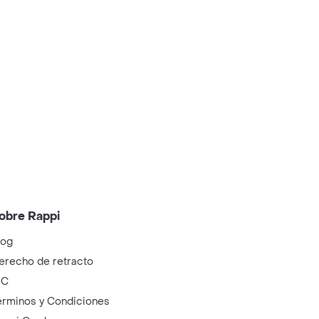
obre Rappi
log
erecho de retracto
IC
érminos y Condiciones