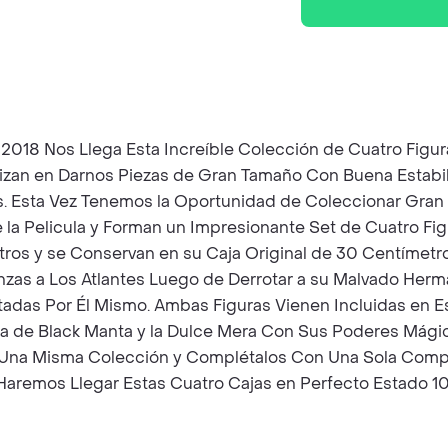
el 2018 Nos Llega Esta Increíble Colección de Cuatro Figu
lizan en Darnos Piezas de Gran Tamaño Con Buena Estabi
s. Esta Vez Tenemos la Oportunidad de Coleccionar Gra
la Pelicula y Forman un Impresionante Set de Cuatro Fi
etros y se Conservan en su Caja Original de 30 Centím
anzas a Los Atlantes Luego de Derrotar a su Malvado Her
adas Por Él Mismo. Ambas Figuras Vienen Incluidas en 
a de Black Manta y la Dulce Mera Con Sus Poderes Mági
 Una Misma Colección y Complétalos Con Una Sola Compra
 Haremos Llegar Estas Cuatro Cajas en Perfecto Estado 1