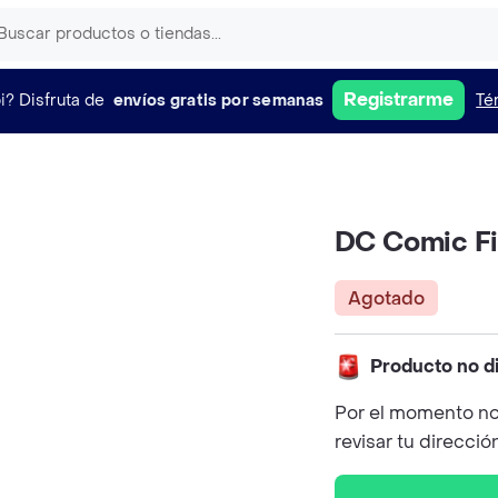
Registrarme
i?
Disfruta de
envíos gratis por semanas
Té
DC Comic F
Agotado
Producto no d
Por el momento no
revisar tu direcció