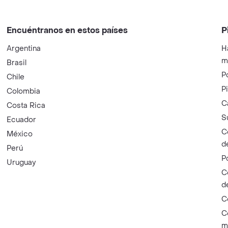
Encuéntranos en estos países
P
Argentina
H
m
Brasil
P
Chile
P
Colombia
C
Costa Rica
S
Ecuador
C
México
d
Perú
P
Uruguay
C
d
C
C
m