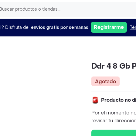
Registrarme
i?
Disfruta de
envíos gratis por semanas
Té
Ddr 4 8 Gb 
Agotado
Producto no d
Por el momento no
revisar tu direcció