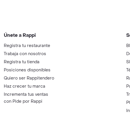
Únete a Rappi
S
Registra tu restaurante
B
Trabaja con nosotros
D
Registra tu tienda
S
Posiciones disponibles
T
Quiero ser Rappitendero
R
Haz crecer tu marca
P
Incrementa tus ventas
T
con Pide por Rappi
P
I