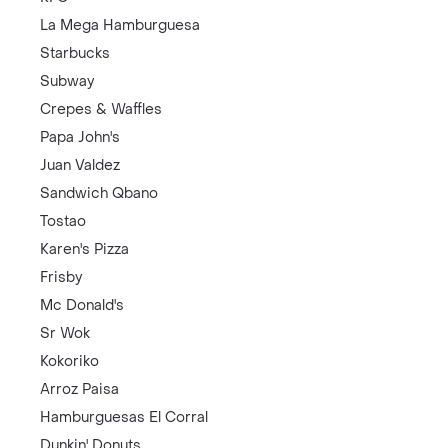
La Mega Hamburguesa
Starbucks
Subway
Crepes & Waffles
Papa John's
Juan Valdez
Sandwich Qbano
Tostao
Karen's Pizza
Frisby
Mc Donald's
Sr Wok
Kokoriko
Arroz Paisa
Hamburguesas El Corral
Dunkin' Donuts