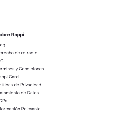
obre Rappi
log
erecho de retracto
IC
érminos y Condiciones
appi Card
olíticas de Privacidad
ratamiento de Datos
QRs
nformación Relevante