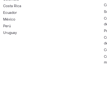
C
Costa Rica
S
Ecuador
C
México
d
Perú
P
Uruguay
C
d
C
C
m