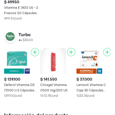
$ 49.950
Vitamina E (400 UI) - 2
Frascos 50 Cápsulas
Blandas
499.50/und
Turbo
$3500
$ 139.100
$ 141.550
$ 37.000
$
Deferol Vitamina D3
Citragel Vitamina
Lemovit Vitamina C
V
(7000 U.I) Cápsulas
(1500 mg/200 UI)
Caja 30 Cápsulas
F
Blandas
139100/und
1572.78/und
Blandas
1233.34/und
B
5