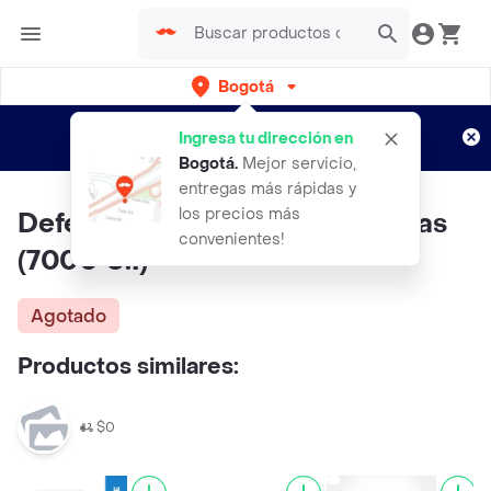
Bogotá
Regístrate
¿Nuevo en Rappi?
y disfruta de
Ingresa tu dirección en
envíos gratis por semanas
Aplican TyC
Bogotá
.
Mejor servicio,
entregas más rápidas y
los precios más
Deferol Oral en Cápsulas Blandas
convenientes!
(7000 U.I)
Agotado
Productos similares:
$0