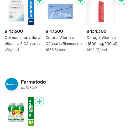
$ 43.600
$ 47.500
$ 134.300
$
Colmed International
Deferol Vitamina
Citragel Vitamina
F
Vitamina E Cápsulas
Cápsulas Blandas de
(1500 mg/200 UI)
C
Blandas
436/und
Gelatina
1583.34/und
1492.23/und
1
Farmatodo
$1800