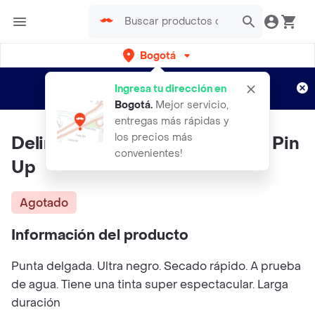
Bogotá
Regístrate
¿Nuevo en Rappi?
y disfruta de
Ingresa tu dirección en
envíos gratis por semanas
Aplican TyC
Bogotá
.
Mejor servicio,
entregas más rápidas y
los precios más
Delineador En Plumon TRENDY Pin
convenientes!
Up
Agotado
Información del producto
Punta delgada. Ultra negro. Secado rápido. A prueba
de agua. Tiene una tinta super espectacular. Larga
duración