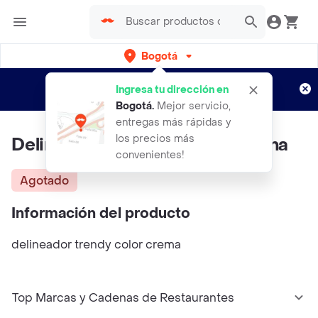
Bogotá
Regístrate
¿Nuevo en Rappi?
y disfruta de
Ingresa tu dirección en
envíos gratis por semanas
Aplican TyC
Bogotá
.
Mejor servicio,
entregas más rápidas y
los precios más
Delineador TRENDY Color Crema
convenientes!
Agotado
Información del producto
delineador trendy color crema
Top Marcas y Cadenas de Restaurantes