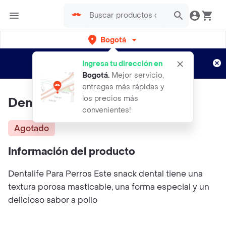
Bogotá
Regístrate
¿Nuevo en Rappi?
y disfruta de
Ingresa tu dirección en
envíos gratis por semanas
Aplican TyC
Bogotá
.
Mejor servicio,
entregas más rápidas y
los precios más
DentaLife Raza Mediana 198Gr
convenientes!
Agotado
Información del producto
Dentalife Para Perros Este snack dental tiene una
textura porosa masticable, una forma especial y un
delicioso sabor a pollo