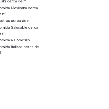
ushi cerca de mi
omida Mexicana cerca
e mi
ostres cerca de mi
omida Saludable cerca
e mi
omida a Domicilio
omida Italiana cerca de
i