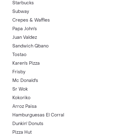
Starbucks
Subway
Crepes & Waffles
Papa John's
Juan Valdez
Sandwich Qbano
Tostao
Karen's Pizza
Frisby
Mc Donald's
Sr Wok
Kokoriko
Arroz Paisa
Hamburguesas El Corral
Dunkin' Donuts
Pizza Hut