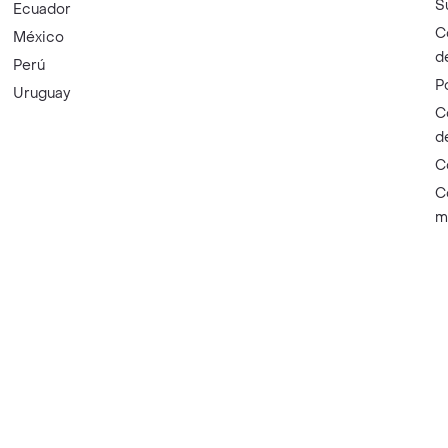
S
Ecuador
C
México
d
Perú
P
Uruguay
C
d
C
C
m