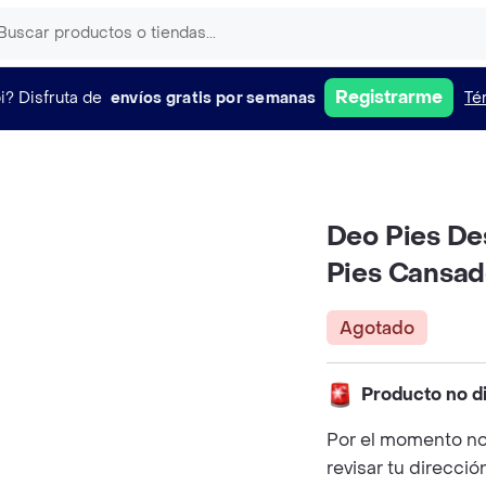
Registrarme
i?
Disfruta de
envíos gratis por semanas
Té
Deo Pies De
Pies Cansad
Agotado
Producto no d
Por el momento no
revisar tu direcció