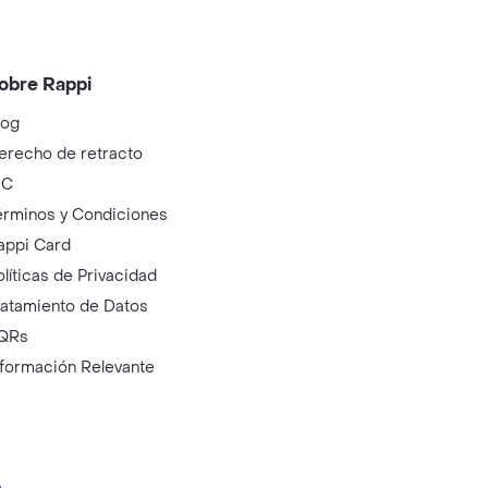
obre Rappi
log
erecho de retracto
IC
érminos y Condiciones
appi Card
olíticas de Privacidad
ratamiento de Datos
QRs
nformación Relevante