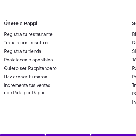
Únete a Rappi
S
Registra tu restaurante
B
Trabaja con nosotros
D
Registra tu tienda
S
Posiciones disponibles
T
Quiero ser Rappitendero
R
Haz crecer tu marca
P
Incrementa tus ventas
T
con Pide por Rappi
P
I