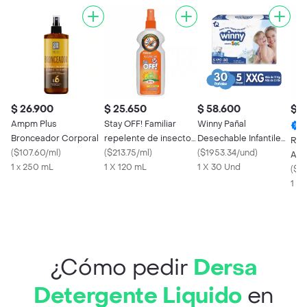
$ 26.900
$ 25.650
$ 58.600
$ 1
Ampm Plus
Stay OFF! Familiar
Winny Pañal
Bronceador Corporal
repelente de insectos
Desechable Infantile
Raid
(
$107.60/ml
)
Spray 120 ml
(
$213.75/ml
)
Ultratrim Sec
(
$1953.34/und
)
Aer
1 x 250 mL
1 X 120 mL
1 X 30 Und
Vol
(
$42
1 X
¿Cómo pedir
Dersa
Detergente Liquido
en