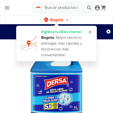
Bogotá
Regístrate
¿Nuevo en Rappi?
y disfruta de
Ingresa tu dirección en
envíos gratis por semanas
Aplican TyC
Bogotá
.
Mejor servicio,
entregas más rápidas y
los precios más
convenientes!