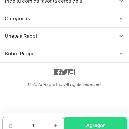
Pide tu comida favorita cerca de ti
Categorías
Únete a Rappi
Sobre Rappi
Facebook
Twitter
Instagram
©
2026
Rappi Inc. All rights reserved.
Rappi S.A.S. --- NIT 900.843.898-9 --- Calle 63 # 16A-02
Bogotá D.C. --- notificacionesrappi@rappi.com
1
Agregar