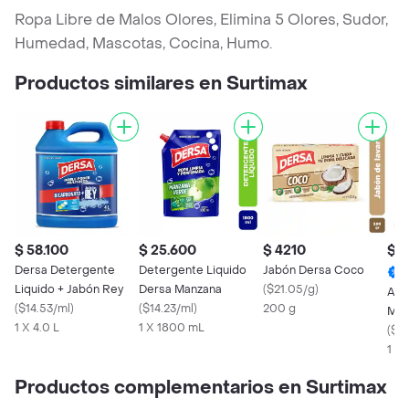
Ropa Libre de Malos Olores, Elimina 5 Olores, Sudor,
Humedad, Mascotas, Cocina, Humo.
Productos similares en Surtimax
$ 58.100
$ 25.600
$ 4210
$ 3
Dersa Detergente
Detergente Liquido
Jabón Dersa Coco
Liquido + Jabón Rey
Dersa Manzana
(
$21.05/g
)
As 
(
$14.53/ml
)
(
$14.23/ml
)
200 g
Mul
1 X 4.0 L
1 X 1800 mL
(
$5.
1 x
Productos complementarios en Surtimax