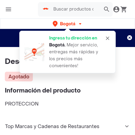
Bogotá
Regístrate
¿Nuevo en Rappi?
y disfruta de
Ingresa tu dirección en
envíos gratis por semanas
Aplican TyC
Bogotá
.
Mejor servicio,
entregas más rápidas y
los precios más
Desodorante Amway Roll O N
convenientes!
Agotado
Información del producto
PROTECCION
Top Marcas y Cadenas de Restaurantes