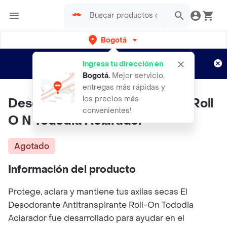
Bogotá
Regístrate
¿Nuevo en Rappi?
y disfruta de
Ingresa tu dirección en
envíos gratis por semanas
Aplican TyC
Bogotá
.
Mejor servicio,
entregas más rápidas y
los precios más
Desodorante Antitranspirante Roll
convenientes!
O N Tododia Aclarador
Agotado
Información del producto
Protege, aclara y mantiene tus axilas secas El
Desodorante Antitranspirante Roll-On Tododia
Aclarador fue desarrollado para ayudar en el