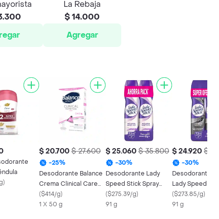
ayorista
La Rebaja
3.300
$ 14.000
regar
Agregar
0
$ 20.700
$ 27.600
$ 25.060
$ 35.800
$ 24.920
$ 3
sodorante
-
25
%
-
30
%
-
30
%
éndula
Desodorante Balance
Desodorante Lady
Desodorante M
g
)
Crema Clinical Care
Speed Stick Spray
Lady Speed Sti
Mujer 50gr
(
$414/g
)
Derma Aclarado 91 g x
(
$275.39/g
)
Carbon Absorb 
(
$273.85/g
)
1 X 50 g
2 Und
91 g
2x91g
91 g