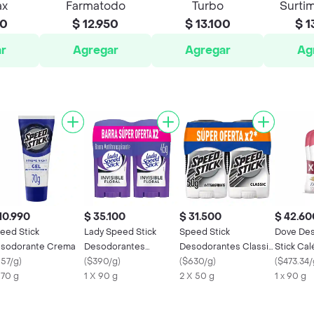
ax
Farmatodo
Turbo
Surtim
00
$ 12.950
$ 13.100
$ 1
r
Agregar
Agregar
Ag
10.990
$ 35.100
$ 31.500
$ 42.60
eed Stick
Lady Speed Stick
Speed Stick
Dove De
sodorante Crema
Desodorantes
Desodorantes Classic
Stick Cal
157/g
)
Invisible Floral 90 g
(
$390/g
)
100 g
(
$630/g
)
(
$473.34/
x 70 g
1 X 90 g
2 X 50 g
1 x 90 g