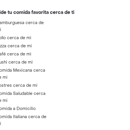
ide tu comida favorita cerca de ti
amburguesa cerca de
i
ollo cerca de mi
izza cerca de mi
afé cerca de mi
ushi cerca de mi
omida Mexicana cerca
e mi
ostres cerca de mi
omida Saludable cerca
e mi
omida a Domicilio
omida Italiana cerca de
i