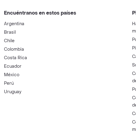
Encuéntranos en estos países
P
Argentina
H
m
Brasil
P
Chile
P
Colombia
C
Costa Rica
S
Ecuador
C
México
d
Perú
P
Uruguay
C
d
C
C
m