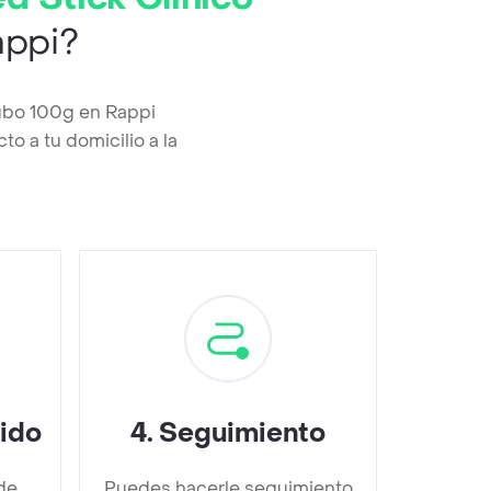
ppi?
Tubo 100g en Rappi
o a tu domicilio a la
dido
4
.
Seguimiento
de
Puedes hacerle seguimiento