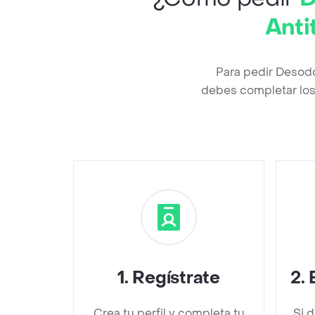
Anti
Para pedir Desodo
debes completar los 
1
.
Regístrate
2
.
Crea tu perfil y completa tu
Si 