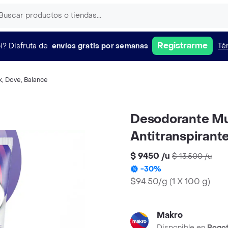
Registrarme
i?
Disfruta de
envíos gratis por semanas
Té
k
,
Dove
,
Balance
Desodorante Muj
Antitranspirant
$ 9450
/
u
$ 13.500
/
u
-
30
%
$94.50/g
(
1 X 100 g
)
Makro
Disponible en
Bogo