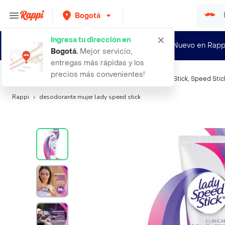
Bogotá
Ingresa tu dirección en
¿Nuevo en Rapp
Bogotá
.
Mejor servicio,
entregas más rápidas y los
precios más convenientes!
Búsquedas relacionadas:
Desodorantes
,
Lady Speed Stick
,
Speed Stic
Rappi
desodorante mujer lady speed stick