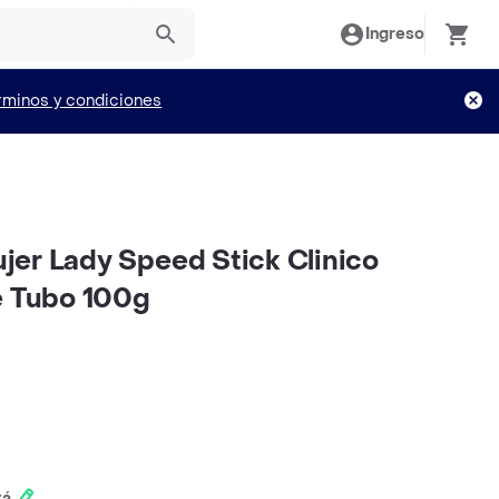
Ingreso
rminos y condiciones
er Lady Speed Stick Clinico
e Tubo 100g
tá