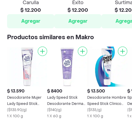
Carulla
Éxito
Surtim
$ 12.200
$ 12.200
$ 12.2
Agregar
Agregar
Agrega
Productos similares en Makro
$ 13.590
$ 8400
$ 13.500
$ 
Desodorante Mujer
Lady Speed Stick
Desodorante Hombre
Sp
Lady Speed Stick
Desodorante Derma
Speed Stick Clinico
De
Clinico Protege Aclara
(
$135.90/g
)
Hair Minimizer Mujer
(
$140/g
)
Antitranspirante Tubo
(
$135/g
)
(
$
100gr
1 X 100 g
60 g
1 X 60 g
100g
1 X 100 g
1 