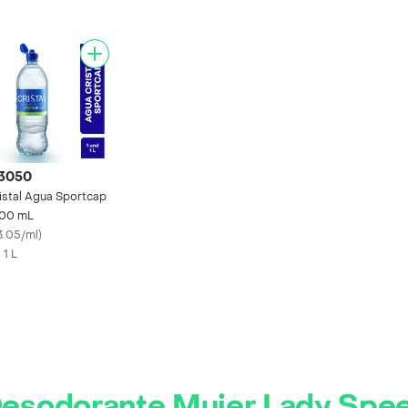
 3050
istal Agua Sportcap
00 mL
3.05/ml
)
 1 L
esodorante Mujer Lady Speed