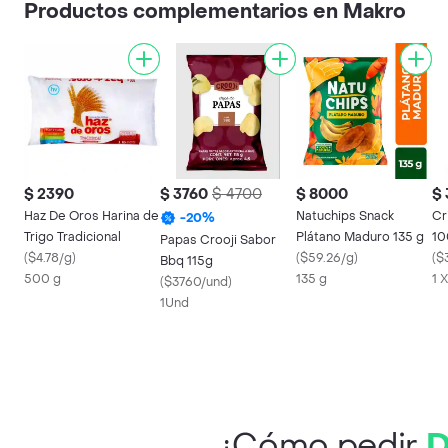
Productos complementarios en Makro
$ 2390
$ 3760
$ 4700
$ 8000
$
Haz De Oros Harina de
Natuchips Snack
Cr
-
20
%
Trigo Tradicional
Plátano Maduro 135 g
10
Papas Crooji Sabor
(
$4.78/g
)
(
$59.26/g
)
(
$
Bbq 115g
500 g
135 g
1 X
(
$3760/und
)
1Und
¿Cómo pedir
D