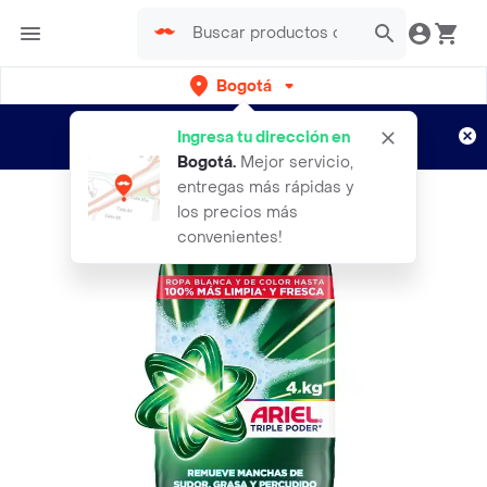
Bogotá
Regístrate
¿Nuevo en Rappi?
y disfruta de
Ingresa tu dirección en
envíos gratis por semanas
Aplican TyC
Bogotá
.
Mejor servicio,
entregas más rápidas y
los precios más
convenientes!