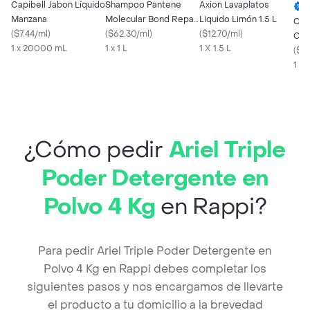
Capibell Jabon Líquido
Shampoo Pantene
Axion Lavaplatos
Manzana
Molecular Bond Repair
Liquido Limón 1.5 L
Cap
(
$7.44/ml
)
1 L
(
$62.30/ml
)
(
$12.70/ml
)
Coco
1 x 20000 mL
1 x 1 L
1 X 1.5 L
(
$7.
1 X
¿Cómo pedir
Ariel Triple
Poder Detergente en
Polvo 4 Kg
en Rappi?
Para pedir Ariel Triple Poder Detergente en
Polvo 4 Kg en Rappi debes completar los
siguientes pasos y nos encargamos de llevarte
el producto a tu domicilio a la brevedad