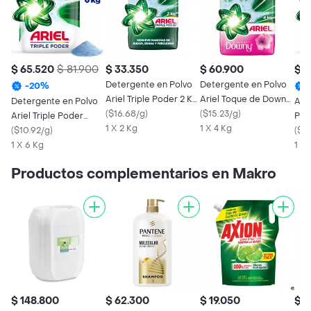
$ 65.520
$ 81.900
$ 33.350
$ 60.900
$ 6
Detergente en Polvo
Detergente en Polvo
-
20
%
Ariel Triple Poder 2 Kg
Ariel Toque de Downy
Detergente en Polvo
Ari
Jabón Para Ropa
(
$16.68/g
)
4 Kg
(
$15.23/g
)
Ariel Triple Poder
Pol
1 X 2 Kg
1 X 4 Kg
Jabón Para Ropa 6 Kg
(
$10.92/g
)
(
$10
1 X 6 Kg
1 X 
Productos complementarios en Makro
$ 148.800
$ 62.300
$ 19.050
$ 2