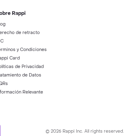
obre Rappi
log
erecho de retracto
IC
érminos y Condiciones
appi Card
olíticas de Privacidad
ratamiento de Datos
QRs
nformación Relevante
ry
©
2026
Rappi Inc. All rights reserved.