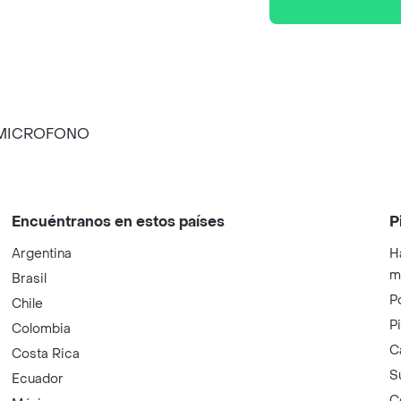
 MICROFONO
Encuéntranos en estos países
P
Argentina
H
m
Brasil
P
Chile
P
Colombia
C
Costa Rica
S
Ecuador
C