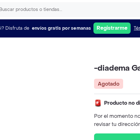
Registrarme
i?
Disfruta de
envíos gratis por semanas
Té
-diadema G
Agotado
Producto no d
Por el momento no
revisar tu direcció