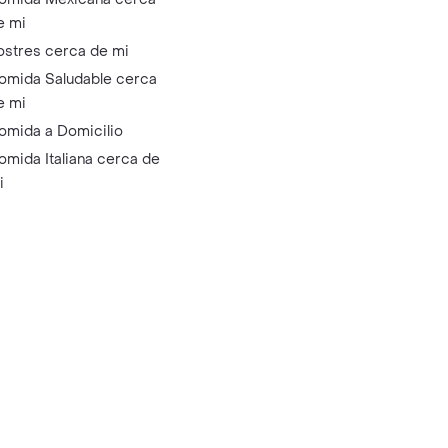
e mi
ostres cerca de mi
omida Saludable cerca
e mi
omida a Domicilio
omida Italiana cerca de
i