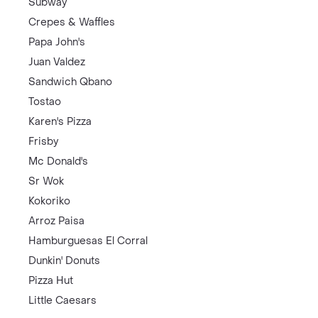
Subway
Crepes & Waffles
Papa John's
Juan Valdez
Sandwich Qbano
Tostao
Karen's Pizza
Frisby
Mc Donald's
Sr Wok
Kokoriko
Arroz Paisa
Hamburguesas El Corral
Dunkin' Donuts
Pizza Hut
Little Caesars