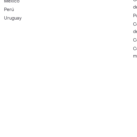
México
d
Perú
P
Uruguay
C
d
C
C
m