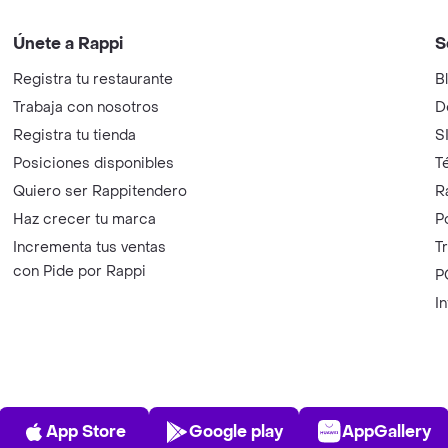
Únete a Rappi
S
Registra tu restaurante
B
Trabaja con nosotros
D
Registra tu tienda
S
Posiciones disponibles
T
Quiero ser Rappitendero
R
Haz crecer tu marca
P
Incrementa tus ventas
T
con Pide por Rappi
P
I
App Store
Play Store
AppGalle
App Store
Google play
AppGallery