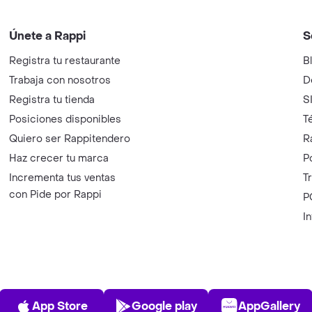
Únete a Rappi
S
Registra tu restaurante
B
Trabaja con nosotros
D
Registra tu tienda
S
Posiciones disponibles
T
Quiero ser Rappitendero
R
Haz crecer tu marca
P
Incrementa tus ventas
T
con Pide por Rappi
P
I
App Store
Play Store
AppGalle
App Store
Google play
AppGallery