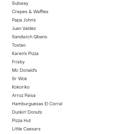
Subway
Crepes & Waffles
Papa John's
Juan Valdez
Sandwich Qbano
Tostao
Karen's Pizza
Frisby
Mc Donald's
Sr Wok
Kokoriko
Arroz Paisa
Hamburguesas El Corral
Dunkin' Donuts
Pizza Hut
Little Caesars