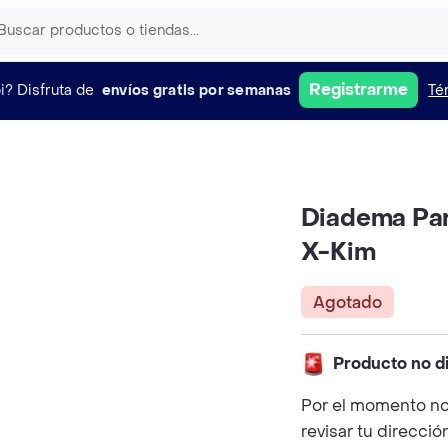
Registrarme
i?
Disfruta de
envíos gratis por semanas
Té
Diadema Pa
X-Kim
Agotado
Producto no d
Por el momento no
revisar tu direcció