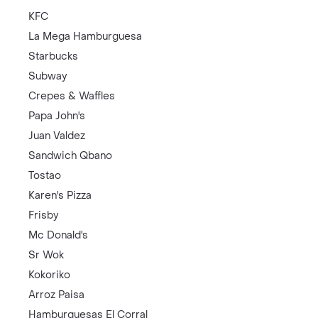
KFC
La Mega Hamburguesa
Starbucks
Subway
Crepes & Waffles
Papa John's
Juan Valdez
Sandwich Qbano
Tostao
Karen's Pizza
Frisby
Mc Donald's
Sr Wok
Kokoriko
Arroz Paisa
Hamburguesas El Corral