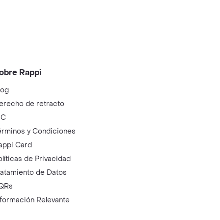
obre Rappi
log
erecho de retracto
IC
érminos y Condiciones
appi Card
olíticas de Privacidad
ratamiento de Datos
QRs
nformación Relevante