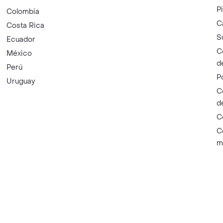
P
Colombia
C
Costa Rica
S
Ecuador
C
México
d
Perú
P
Uruguay
C
d
C
C
m