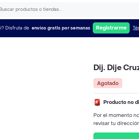
Registrarme
i?
Disfruta de
envíos gratis por semanas
Té
Dij. Dije Cr
Agotado
Producto no d
Por el momento no
revisar tu direcció