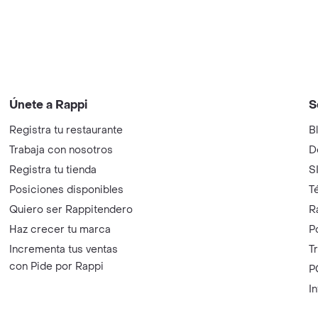
Únete a Rappi
S
Registra tu restaurante
B
Trabaja con nosotros
D
Registra tu tienda
S
Posiciones disponibles
T
Quiero ser Rappitendero
R
Haz crecer tu marca
P
Incrementa tus ventas
T
con Pide por Rappi
P
I