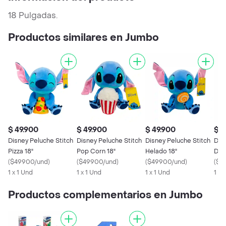
18 Pulgadas.
Productos similares en Jumbo
$ 49.900
$ 49.900
$ 49.900
$ 4
Disney Peluche Stitch
Disney Peluche Stitch
Disney Peluche Stitch
Dis
Pizza 18"
Pop Corn 18"
Helado 18"
Don
(
$49900/und
)
(
$49900/und
)
(
$49900/und
)
(
$4
1 x 1 Und
1 x 1 Und
1 x 1 Und
1 x 
Productos complementarios en Jumbo