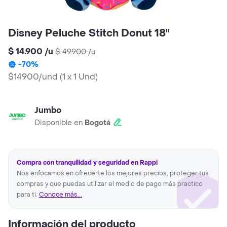
Disney Peluche Stitch Donut 18"
$ 14.900
/
u
$ 49.900
/
u
-
70
%
$14900/und
(
1 x 1 Und
)
Jumbo
Disponible en
Bogotá
Compra con tranquilidad y seguridad en Rappi
Nos enfocamos en ofrecerte los mejores precios, proteger tus
compras y que puedas utilizar el medio de pago más practico
para ti.
Conoce más...
Información del producto