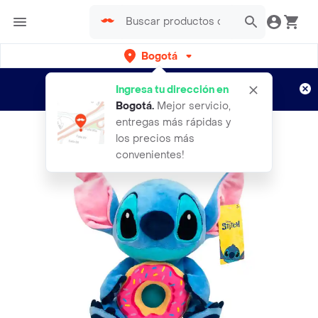
Bogotá
Regístrate
¿Nuevo en Rappi?
y disfruta de
Ingresa tu dirección en
envíos gratis por semanas
Aplican TyC
Bogotá
.
Mejor servicio,
entregas más rápidas y
los precios más
convenientes!