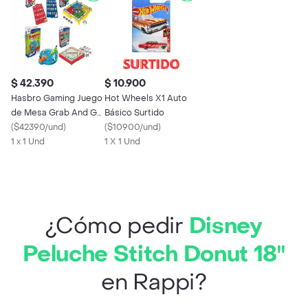
$ 42.390
$ 10.900
Hasbro Gaming Juego
Hot Wheels X1 Auto
de Mesa Grab And Go
Básico Surtido
Surtido
(
$42390/und
)
(
$10900/und
)
1 x 1 Und
1 X 1 Und
¿Cómo pedir
Disney
Peluche Stitch Donut 18"
en Rappi?