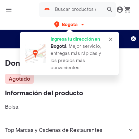
Bogotá
Regístrate
¿Nuevo en Rappi?
y disfruta de
Ingresa tu dirección en
envíos gratis por semanas
Aplican TyC
Bogotá
.
Mejor servicio,
entregas más rápidas y
los precios más
Don Chicharron Bbq
convenientes!
Agotado
Información del producto
Bolsa.
Top Marcas y Cadenas de Restaurantes