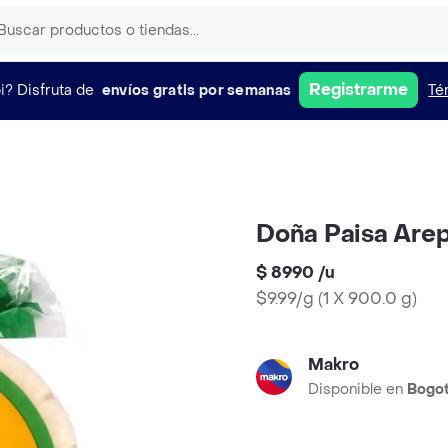
Registrarme
i?
Disfruta de
envíos gratis por semanas
Té
Doña Paisa Arep
$ 8990
/
u
$9.99/g
(
1 X 900.0 g
)
Makro
Disponible en
Bogo