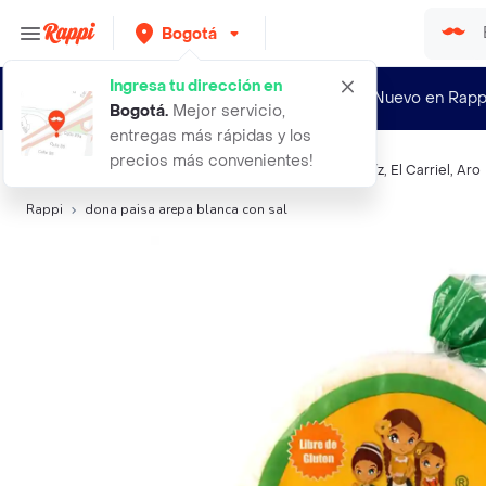
Bogotá
Ingresa tu dirección en
¿Nuevo en Rapp
Bogotá
.
Mejor servicio,
entregas más rápidas y los
precios más convenientes!
Búsquedas relacionadas:
Arepas
,
Doña Paisa
,
Don Maíz
,
El Carriel
,
Aro
Rappi
dona paisa arepa blanca con sal