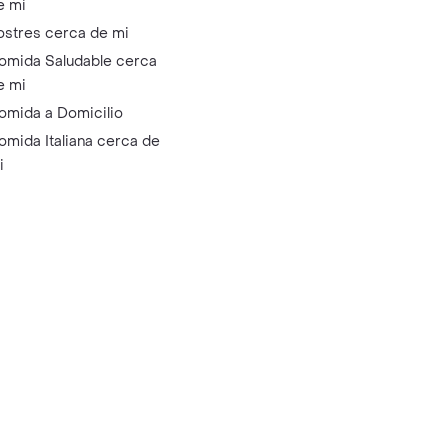
e mi
ostres cerca de mi
omida Saludable cerca
e mi
omida a Domicilio
omida Italiana cerca de
i