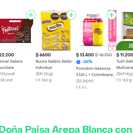
22.200
$ 6600
$ 13.400
$ 16.750
$ 11.20
stival Galleta
Nucita Galleta Wafer
Tosh Gal
-
20
%
ocolate
Individual
Multicere
Postobón Gaseosa
925/und
)
(
$41.25/g
)
con Cre
(
$69.14/g
3.125 L + Colombiana
x 24 Und
1 X 160 g
1 X 162 g
3.125 L 6250 mL
(
$2.24/ml
)
1 X 6 L
Doña Paisa Arepa Blanca con