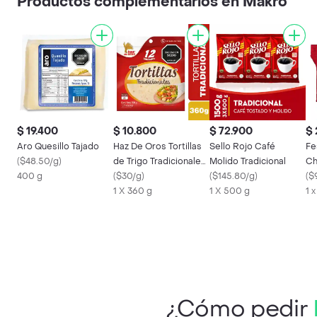
Productos complementarios en Makro
$ 19.400
$ 10.800
$ 72.900
$ 
Aro Quesillo Tajado
Haz De Oros Tortillas
Sello Rojo Café
Fe
(
$48.50/g
)
de Trigo Tradicionales
Molido Tradicional
Ch
400 g
Tamaño M
(
$30/g
)
(
$145.80/g
)
(
$
1 X 360 g
1 X 500 g
1 
¿Cómo pedir