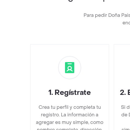
Para pedir Doña Pai
enc
1
.
Regístrate
2
.
Crea tu perfil y completa tu
Si 
registro. La información a
de 
agregar es muy simple, como
nombre completo, dirección,
sim