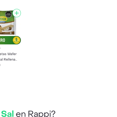
0
letas Wafer
al Rellena
ma de Coco
)
 Sal
en Rappi?