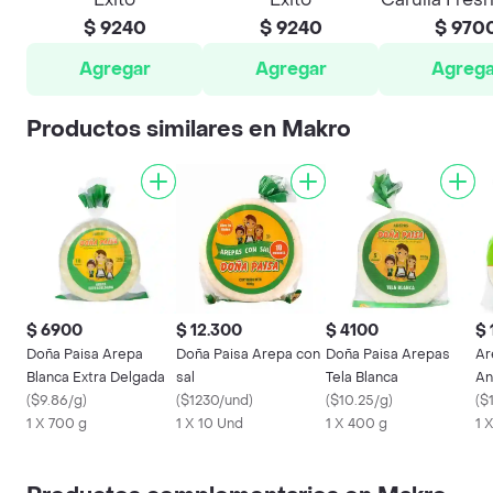
$ 9240
$ 9240
$ 970
Agregar
Agregar
Agrega
Productos similares en Makro
$ 6900
$ 12.300
$ 4100
$ 
Doña Paisa Arepa
Doña Paisa Arepa con
Doña Paisa Arepas
Ar
Blanca Extra Delgada
sal
Tela Blanca
An
(
$9.86/g
)
(
$1230/und
)
(
$10.25/g
)
Un
(
$
1 X 700 g
1 X 10 Und
1 X 400 g
1 