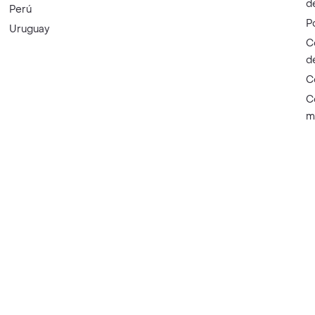
d
Perú
P
Uruguay
C
d
C
C
m