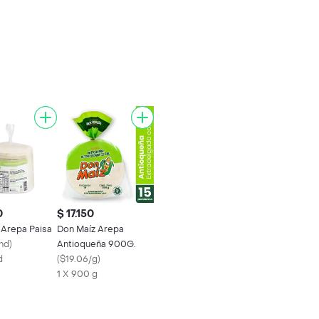
0
$ 17.150
 Arepa Paisa
Don Maíz Arepa
nd
)
Antioqueña 900G.
d
(
$19.06/g
)
1 X 900 g