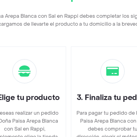
sa Arepa Blanca con Sal en Rappi debes completar los si
argamos de llevarte el producto a tu domicilio a la brev
Elige tu producto
3
.
Finaliza tu pe
deseas realizar un pedido
Para pagar tu pedido de
Doña Paisa Arepa Blanca
Paisa Arepa Blanca con
con Sal en Rappi,
debes comprobar t
plemente elige la tienda
dirección, elegir el méto