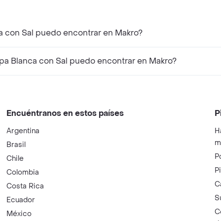
a con Sal puedo encontrar en Makro?
pa Blanca con Sal puedo encontrar en Makro?
Encuéntranos en estos países
P
Argentina
H
m
Brasil
P
Chile
P
Colombia
C
Costa Rica
S
Ecuador
C
México