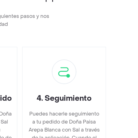
guientes pasos y nos
edad
dido
4
.
Seguimiento
 Doña
Puedes hacerle seguimiento
 Sal
a tu pedido de Doña Paisa
u
Arepa Blanca con Sal a través
do de
de la aplicación. Cuando el