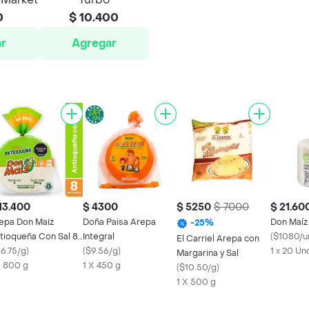
0
$ 10.400
r
Agregar
13.400
$ 4300
$ 5250
$ 7000
$ 21.60
epa Don Maiz
Doña Paisa Arepa
Don Maíz
-
25
%
tioqueña Con Sal 8
Integral
(
$1080/u
El Carriel Arepa con
idades. 800G.
16.75/g
)
(
$9.56/g
)
1 x 20 Un
Margarina y Sal
X 800 g
1 X 450 g
(
$10.50/g
)
1 X 500 g