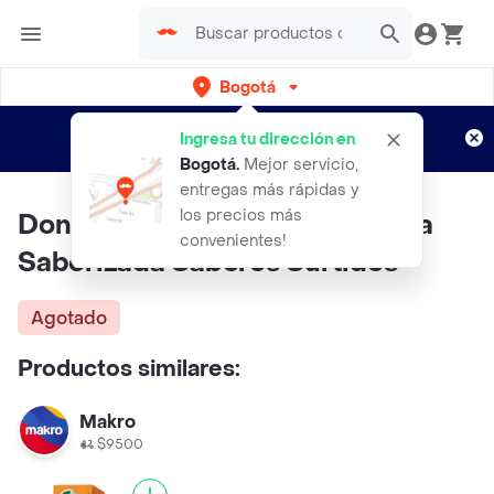
Bogotá
Regístrate
¿Nuevo en Rappi?
y disfruta de
Ingresa tu dirección en
envíos gratis por semanas
Aplican TyC
Bogotá
.
Mejor servicio,
entregas más rápidas y
los precios más
Dona Panela Panela Pulverizada
convenientes!
Saborizada Sabores Surtidos
Agotado
Productos similares:
Makro
$9500