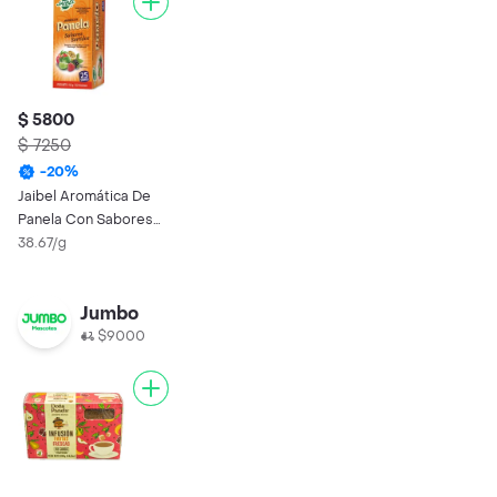
$ 5800
$ 7250
-
20
%
Jaibel Aromática De
Panela Con Sabores
Surtido
38.67/g
Jumbo
$9000