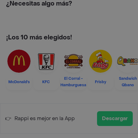
¿Necesitas algo más?
¡Los 10 más elegidos!
El Corral -
Sandwich
McDonald's
KFC
Frisby
Hamburguesa
Qbano
👉
Rappi es mejor en la App
Descargar