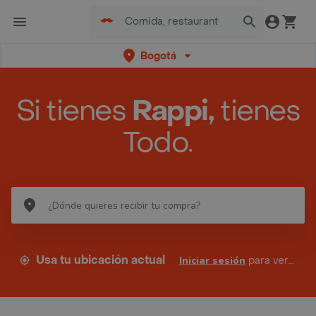
Bogotá
Si tienes
Rappi,
tienes
Todo.
Usa tu ubicación actual
Iniciar sesión
para ver tus direcciones