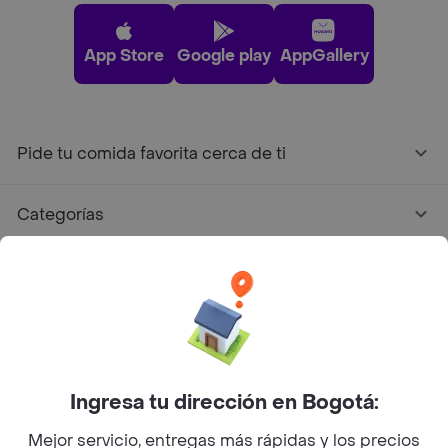
App Store
Google play
AppGallery
Pide tu comida favorita cerca de ti
Categorías
Únete a Rappi
Sobre Rappi
Facebook
Twitter
Instagram
Ingresa tu dirección en Bogotá:
Mejor servicio, entregas más rápidas y los precios
©
2026
Rappi Inc. All rights reserved.