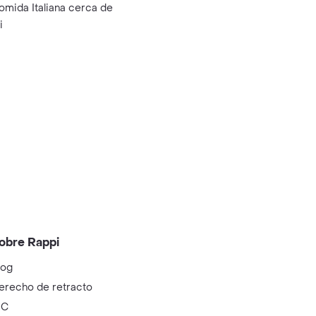
omida Italiana cerca de
i
obre Rappi
log
erecho de retracto
IC