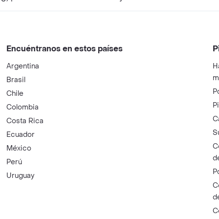
Encuéntranos en estos países
P
Argentina
H
m
Brasil
P
Chile
P
Colombia
C
Costa Rica
S
Ecuador
C
México
d
Perú
P
Uruguay
C
d
C