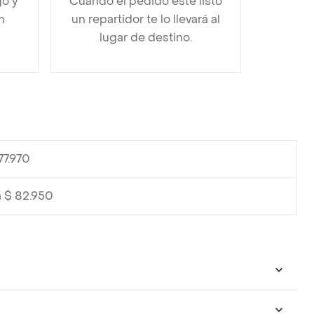
go y
Cuando el pedido esté listo
n
un repartidor te lo llevará al
lugar de destino.
77.970
 $ 82.950