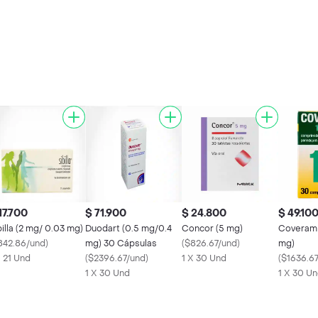
17.700
$ 71.900
$ 24.800
$ 49.10
billa (2 mg/ 0.03 mg)
Duodart (0.5 mg/0.4
Concor (5 mg)
Coveram 
842.86/und
)
mg) 30 Cápsulas
(
$826.67/und
)
mg)
X 21 Und
(
$2396.67/und
)
1 X 30 Und
(
$1636.6
1 X 30 Und
1 X 30 U