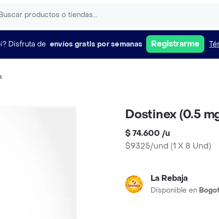
Registrarme
i?
Disfruta de
envíos gratis por semanas
Té
a
Dostinex (0.5 m
$ 74.600
/
u
$9325/und
(
1 X 8 Und
)
La Rebaja
Disponible en
Bogo