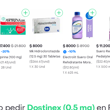
17.400
$ 21.800
$ 8000
$ 8000
$ 8900
$ 11.20
Mk Hidroclorotiazida
Suero Re
-
20
%
-
10
%
(12.5 mg) 30 Tabletas
Pedialyt
pirina (100 mg)
Electrolit Suero Oral
(
$266.67/und
)
Frasco 5
(
$22.40/
621.43/und
)
Rehidratante Mora
1 X 30 Und
1 X 500 
X 28 Und
Azul
(
$12.80/ml
)
1 X 625 mL
 pedir
Dostinex (0.5 mg)
en 