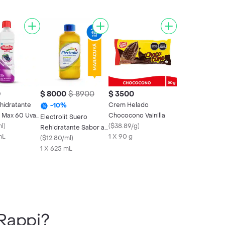
0
$ 8000
$ 8900
$ 3500
hidratante
Crem Helado
-
10
%
e Max 60 Uva
Chococono Vainilla
Electrolit Suero
00 mL
ml
)
(
$38.89/g
)
Rehidratante Sabor a
mL
1 X 90 g
Maracuyá
(
$12.80/ml
)
1 X 625 mL
Rappi?