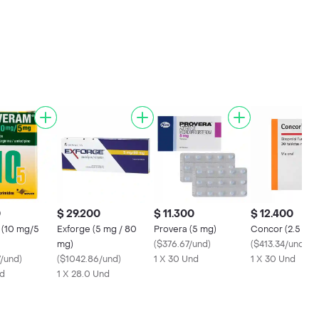
0
$ 29.200
$ 11.300
$ 12.400
(10 mg/5
Exforge (5 mg / 80
Provera (5 mg)
Concor (2.5 mg)
mg)
(
$376.67/und
)
(
$413.34/und
)
7/und
)
(
$1042.86/und
)
1 X 30 Und
1 X 30 Und
nd
1 X 28.0 Und