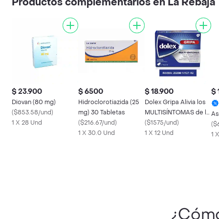
Productos complementarios en La Rebaja
$ 23.900
$ 6500
$ 18.900
$ 
Diovan (80 mg)
Hidroclorotiazida (25
Dolex Gripa Alivia los
(
$853.58/und
)
mg) 30 Tabletas
MULTISÍNTOMAS de la
As
1 X 28 Und
(
$216.67/und
)
Gripa X 12 tabs
(
$1575/und
)
(
$
1 X 30.0 Und
1 X 12 Und
1 
¿Cómo