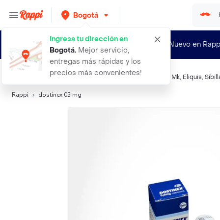
Bogotá
Ingresa tu dirección en
¿Nuevo en Rapp
Bogotá
.
Mejor servicio,
entregas más rápidas y los
precios más convenientes!
Búsquedas relacionadas:
Sistema Nervioso
,
Dostinex
,
Mk
,
Eliquis
,
Sibill
Rappi
dostinex 05 mg