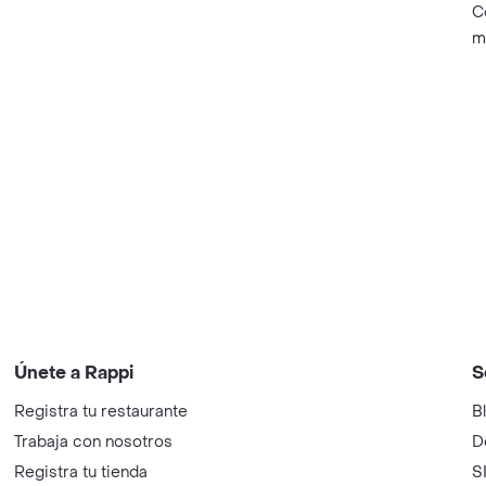
C
m
Únete a Rappi
S
Registra tu restaurante
B
Trabaja con nosotros
D
Registra tu tienda
S