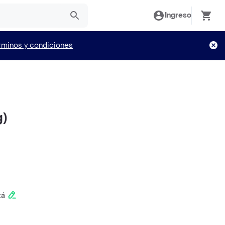
Ingreso
rminos y condiciones
g)
tá