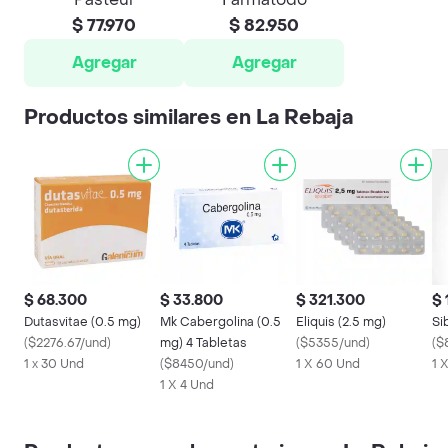
$ 77.970
$ 82.950
Agregar
Agregar
Productos similares en La Rebaja
$ 68.300
$ 33.800
$ 321.300
$ 
Dutasvitae (0.5 mg)
Mk Cabergolina (0.5
Eliquis (2.5 mg)
Si
(
$2276.67/und
)
mg) 4 Tabletas
(
$5355/und
)
(
$
1 x 30 Und
(
$8450/und
)
1 X 60 Und
1 
1 X 4 Und