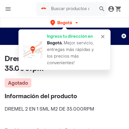
Bogotá
Regístrate
¿Nuevo en Rappi?
y disfruta de
Ingresa tu dirección en
envíos gratis por semanas
Aplican TyC
Bogotá
.
Mejor servicio,
entregas más rápidas y
los precios más
Dremel 2 En 1 Sml M2 De
convenientes!
35.000rpm
Agotado
Información del producto
DREMEL 2 EN 1 SML M2 DE 35.000RPM