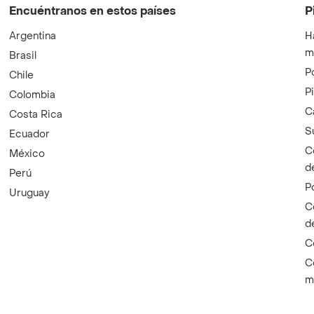
Encuéntranos en estos países
P
Argentina
H
m
Brasil
P
Chile
P
Colombia
C
Costa Rica
S
Ecuador
C
México
d
Perú
P
Uruguay
C
d
C
C
m