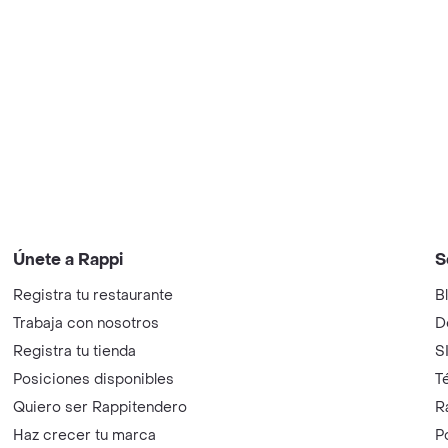
Únete a Rappi
S
Registra tu restaurante
B
Trabaja con nosotros
D
Registra tu tienda
S
Posiciones disponibles
T
Quiero ser Rappitendero
R
Haz crecer tu marca
P