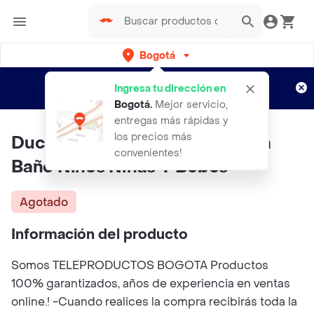
Bogotá
Regístrate
¿Nuevo en Rappi?
y disfruta de
Ingresa tu dirección en
envíos gratis por semanas
Aplican TyC
Bogotá
.
Mejor servicio,
entregas más rápidas y
los precios más
Ducha Portátil Recargable Para
convenientes!
Baño Niños Niñas Y Bebes
Agotado
Información del producto
Somos TELEPRODUCTOS BOGOTA Productos
100% garantizados, años de experiencia en ventas
online.! -Cuando realices la compra recibirás toda la