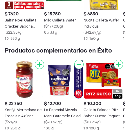
$ 7620
$ 15.750
$ 6830
$ 
Saltin Noel Galleta
Milo Galleta Wafer
Nucita Galleta Wafer
Gal
Cracker Sabor a
(
$477.28/g
)
Individual
Cas
Queso y Mantequilla
(
$22.55/g
)
8 x 33 g
(
$42.69/g
)
(
$55
1 X 338 g
1 X 160 g
1 x 
Productos complementarios en Éxito
$ 22.750
$ 12.700
$ 10.300
$ 
Konfyt Mermelada de
La Especial Mezcla
Galleta Saladas Ritz
Pas
Fresa sin Azúcar
Maní Caramelo Salado
Sabor Queso Paquete
Car
(
$91/g
)
x 180gr
(
$70.56/g
)
6 Und 180 g
(
$57.23/g
)
g
(
$8
1 X 250 g
180 g
1 X 180 g
1 x 