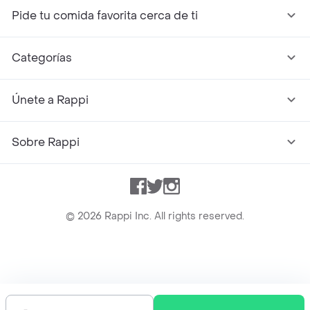
Pide tu comida favorita cerca de ti
Categorías
Únete a Rappi
Sobre Rappi
Facebook
Twitter
Instagram
©
2026
Rappi Inc. All rights reserved.
Rappi S.A.S. --- NIT 900.843.898-9 --- Calle 63 # 16A-02
Bogotá D.C. --- notificacionesrappi@rappi.com