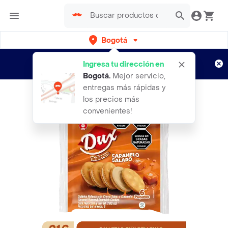
Bogotá
Regístrate
¿Nuevo en Rappi?
y disfruta de
Ingresa tu dirección en
envíos gratis por semanas
Aplican TyC
Bogotá
.
Mejor servicio,
entregas más rápidas y
los precios más
convenientes!